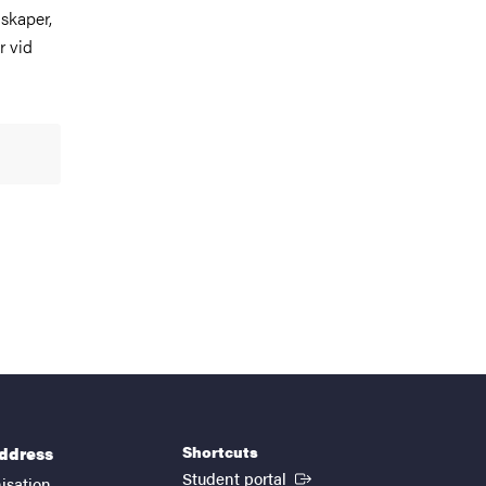
nskaper,
r vid
Shortcuts
address
(External link)
Student portal
isation