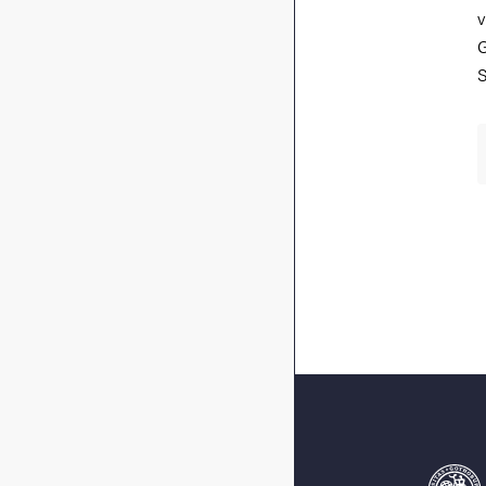
v
G
S