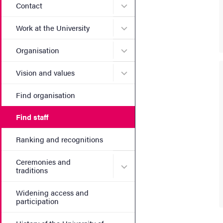
Submenu for Contact
Contact
Submenu for Work at the Un
Work at the University
Submenu for Organisation
Organisation
Submenu for Vision and va
Vision and values
Find organisation
Find staff
Ranking and recognitions
Ceremonies and
Submenu for Ceremonies an
traditions
Widening access and
participation