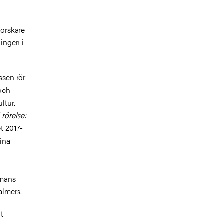
forskare
ningen i
ssen rör
och
ltur.
 rörelse:
et 2017-
ina
mmans
almers.
it