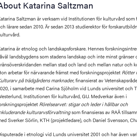
About Katarina Saltzman
atarina Saltzman är verksam vid Institutionen för kulturvård som 
ch lärare sedan 2010. Är sedan 2013 studierektor för forskarutbild
nts
ulturvård.
atarina är etnolog och landskapsforskare. Hennes forskningsintre
åväl landsbygdens som stadens landskap och inte minst gränser 
ränsöverskridanden mellan stad och land och mellan natur och ku
on arbetar för närvarande främst med forskningsprojektet
Rötter i
ulturarv på trädgårdens marknader
, finansierat av Vetenskapsråd
020, i samarbete med Carina Sjöholm vid Lunds universitet och T
esterlund, Institutionen för kulturvård, GU. Medverkar även i
orskningsprojektet
Rörelsearvet: stigar och leder i hållbar och
nkluderande kulturarvsförvaltning
som finansieras av RAÄ tillsa
ed Sverker Sörlin, KTH (projektledare), och Daniel Svensson, Ch
isputerade i etnologi vid Lunds universitet 2001 och har även var