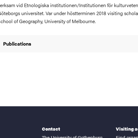
erksam vid Etnologiska institutionen/Institutionen för kulturvete
öteborgs universitet. Var under höstterminen 2018 visiting schola
chool of Geography, University of Melbourne.
Publications
Contact
Visiting 
The University of Gothenburg
Find organ