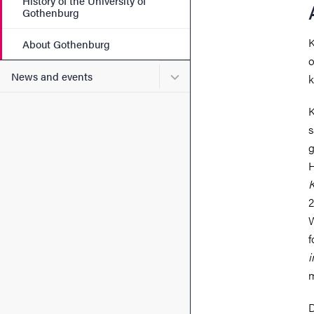
History of the University of
Gothenburg
K
About Gothenburg
o
Submenu for News and eve
News and events
k
K
s
g
H
K
2
W
f
i
m
D