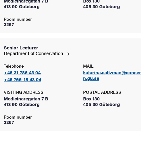
Medicinaregatan 7 B
Box 130
413 90 Göteborg
405 30 Göteborg
iversity
Room number
3267
lues
Senior Lecturer
Department of
Conservation
Telephone
MAIL
+46 31-786 43 04
katarina.saltzman@conser
n.gu.se
+46 766-18 43 04
VISITING ADDRESS
POSTAL ADDRESS
Medicinaregatan 7 B
Box 130
413 90 Göteborg
405 30 Göteborg
d traditions
Room number
3267