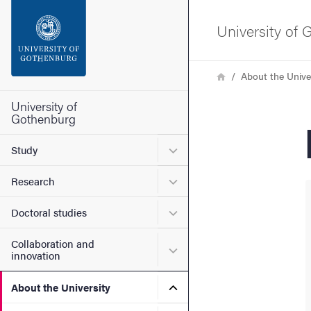
Search function
University of
Footer
Breadcrumb
Home
About the Unive
Contact the university
University of
Gothenburg
About the website
Submenu for Study
Study
Submenu for Research
Research
Submenu for Doctoral stud
Doctoral studies
Collaboration and
Submenu for Collaboration
innovation
Submenu for About the Uni
About the University