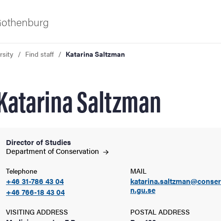
 Gothenburg
rsity
Find staff
Katarina Saltzman
Katarina Saltzman
Director of Studies
ies
Department of
Conservation
Telephone
MAIL
 and innovation
+46 31-786 43 04
katarina.saltzman@conser
n.gu.se
+46 766-18 43 04
versity
VISITING ADDRESS
POSTAL ADDRESS