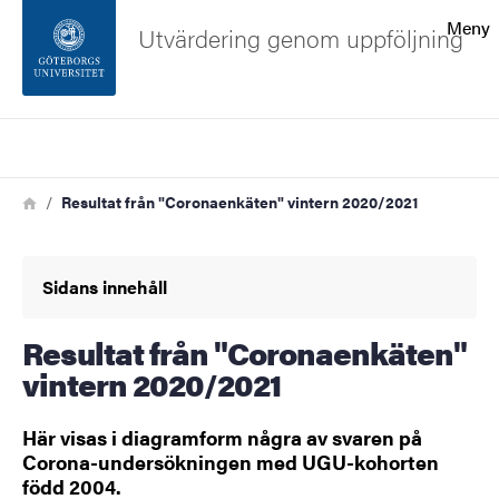
Sökfunktionen
Meny
Utvärdering genom uppföljning
Sidfoten
Sök
Kontakta universitetet
Länkstig
Hem
Resultat från "Coronaenkäten" vintern 2020/2021
Om webbplatsen
Sidans innehåll
Resultat från "Coronaenkäten"
vintern 2020/2021
Här visas i diagramform några av svaren på
Corona-undersökningen med UGU-kohorten
född 2004.