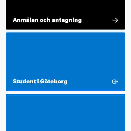
Anmälan och antagning
Extern länk
Student i Göteborg