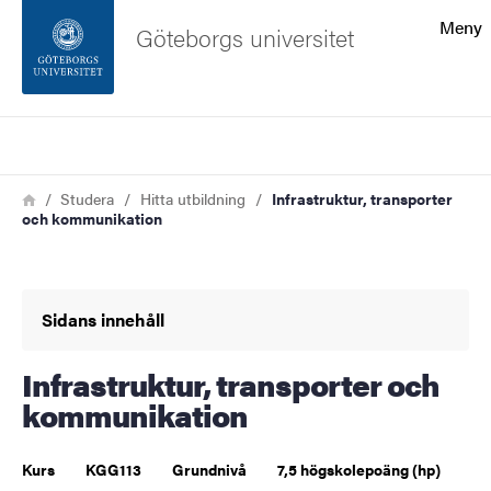
Sökfunktionen
Meny
Göteborgs universitet
Sidfoten
Sök
Kontakta universitetet
Länkstig
Hem
Studera
Hitta utbildning
Infrastruktur, transporter
och kommunikation
Om webbplatsen
Sidans innehåll
Infrastruktur, transporter och
kommunikation
Kurs
KGG113
Grundnivå
7,5 högskolepoäng (hp)