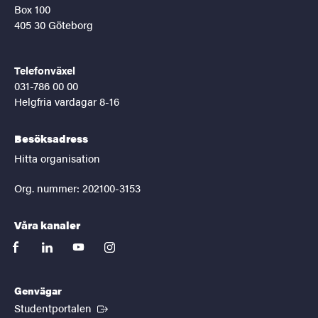
Box 100
405 30 Göteborg
Telefonväxel
031-786 00 00
Helgfria vardagar 8-16
Besöksadress
Hitta organisation
Org. nummer: 202100-3153
Våra kanaler
facebook
linkedin
youtube
instagram
Genvägar
(Extern länk)
Studentportalen