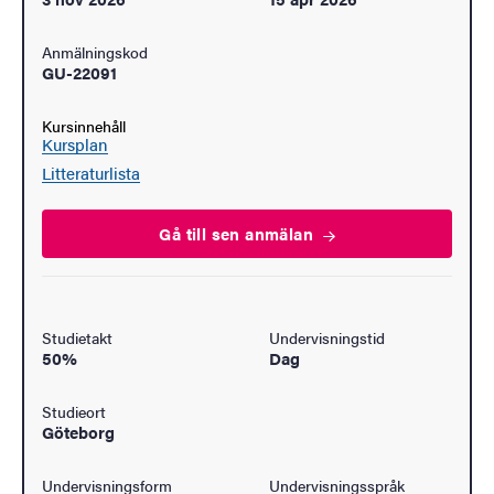
Anmälningskod
GU-22091
Kursinnehåll
Kursplan
Litteraturlista
Gå till sen
anmälan
Studietakt
Undervisningstid
50%
Dag
Studieort
Göteborg
Undervisningsform
Undervisningsspråk