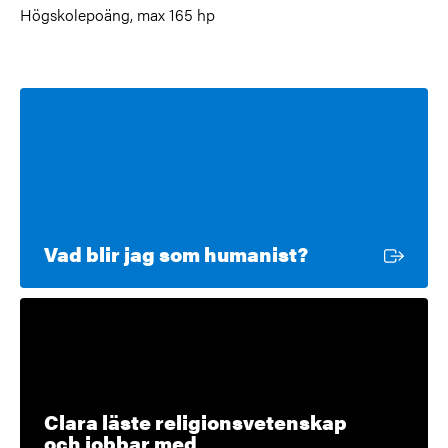
Högskolepoäng, max 165 hp
Extern länk
Vad blir jag som humanist?
Clara läste religionsvetenskap
och jobbar med