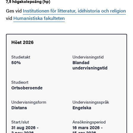
7,5 högskolepoäng (hp)
Ges vid
Institutionen för litteratur, idéhistoria och religion
vid
Humanistiska fakulteten
Höst 2026
Studietakt
Undervisningstid
50%
Blandad
undervisningstid
Studieort
Ortsoberoende
Undervisningsform
Undervisningsspråk
Distans
Engelska
Start/slut
Ansökningsperiod
31 aug 2026
-
16 mars 2026
-
3 nov 2026
15 apr 2026