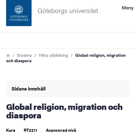
Sökfunktionen
Meny
Göteborgs universitet
Sidfoten
Sök
Kontakta universitetet
Länkstig
Hem
Studera
Hitta utbildning
Global religion, migration
och diaspora
Om webbplatsen
Sidans innehåll
Global religion, migration och
diaspora
Kurs
RT2211
Avancerad nivå