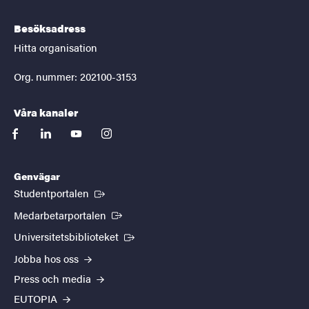
Besöksadress
Hitta organisation
Org. nummer: 202100-3153
Våra kanaler
facebook
linkedin
youtube
instagram
Genvägar
(Extern länk)
Studentportalen
(Extern länk)
Medarbetarportalen
(Extern länk)
Universitetsbiblioteket
Jobba hos oss
Press och media
EUTOPIA