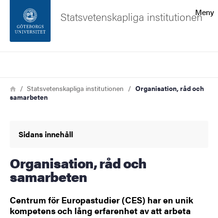
Sökfunktionen
Meny
Statsvetenskapliga institutionen
Sidfoten
Sök
Kontakta universitetet
Länkstig
Hem
Statsvetenskapliga institutionen
Organisation, råd och
samarbeten
Om webbplatsen
Sidans innehåll
Organisation, råd och
samarbeten
Centrum för Europastudier (CES) har en unik
kompetens och lång erfarenhet av att arbeta