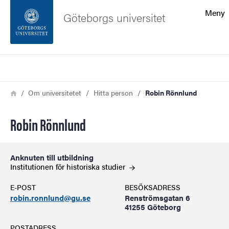
Sökfunktionen
Meny
Göteborgs universitet
Sidfoten
Sök
Kontakta universitetet
Länkstig
Hem
Om universitetet
Hitta person
Robin Rönnlund
Om webbplatsen
Robin Rönnlund
Anknuten till utbildning
Institutionen för historiska
studier
E-POST
BESÖKSADRESS
robin.ronnlund@gu.se
Renströmsgatan 6
41255 Göteborg
POSTADRESS