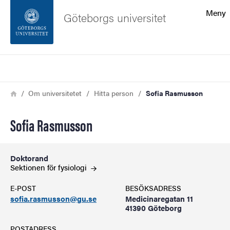
Sökfunktionen
Meny
Göteborgs universitet
Sidfoten
Sök
Kontakta universitetet
Länkstig
Hem
Om universitetet
Hitta person
Sofia Rasmusson
Om webbplatsen
Sofia Rasmusson
Doktorand
Sektionen för
fysiologi
E-POST
BESÖKSADRESS
sofia.rasmusson@gu.se
Medicinaregatan 11
41390 Göteborg
POSTADRESS