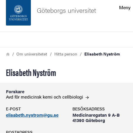
Sökfunktionen
Meny
Göteborgs universitet
Sidfoten
Sök
Kontakta universitetet
Länkstig
Hem
Om universitetet
Hitta person
Elisabeth Nyström
Om webbplatsen
Elisabeth Nyström
Forskare
Avd för medicinsk kemi och
cellbiologi
E-POST
BESÖKSADRESS
elisabeth.nystrom@gu.se
Medicinaregatan 9 A-B
41390 Göteborg
POSTADRESS