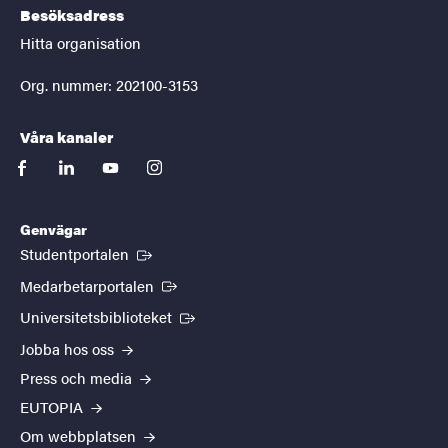
Besöksadress
Hitta organisation
Org. nummer: 202100-3153
Våra kanaler
facebook
linkedin
youtube
instagram
Genvägar
(Extern länk)
Studentportalen
(Extern länk)
Medarbetarportalen
(Extern länk)
Universitetsbiblioteket
Jobba hos oss
Press och media
EUTOPIA
Om webbplatsen