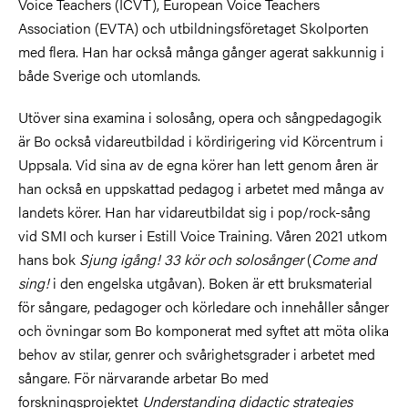
Voice Teachers (ICVT), European Voice Teachers
Association (EVTA) och utbildningsföretaget Skolporten
med flera. Han har också många gånger agerat sakkunnig i
både Sverige och utomlands.
Utöver sina examina i solosång, opera och sångpedagogik
är Bo också vidareutbildad i kördirigering vid Körcentrum i
Uppsala. Vid sina av de egna körer han lett genom åren är
han också en uppskattad pedagog i arbetet med många av
landets körer. Han har vidareutbildat sig i pop/rock-sång
vid SMI och kurser i Estill Voice Training. Våren 2021 utkom
hans bok
Sjung igång!
33 kör och solosånger
(
Come and
sing!
i den engelska utgåvan). Boken är ett bruksmaterial
för sångare, pedagoger och körledare och innehåller sånger
och övningar som Bo komponerat med syftet att möta olika
behov av stilar, genrer och svårighetsgrader i arbetet med
sångare. För närvarande arbetar Bo med
forskningsprojektet
Understanding didactic strategies