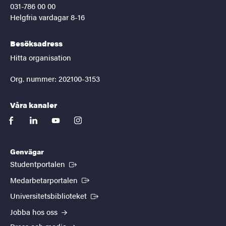
031-786 00 00
Helgfria vardagar 8-16
Besöksadress
Hitta organisation
Org. nummer: 202100-3153
Våra kanaler
facebook
linkedin
youtube
instagram
Genvägar
(Extern länk)
Studentportalen
(Extern länk)
Medarbetarportalen
(Extern länk)
Universitetsbiblioteket
Jobba hos oss