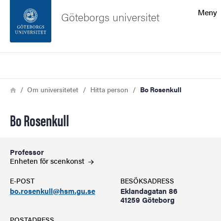
Sökfunktionen
Meny
Göteborgs universitet
Sidfoten
Sök
Kontakta universitetet
Länkstig
Hem
Om universitetet
Hitta person
Bo Rosenkull
Om webbplatsen
Bo Rosenkull
Professor
Enheten för
scenkonst
E-POST
BESÖKSADRESS
bo.rosenkull@hsm.gu.se
Eklandagatan 86
41259 Göteborg
POSTADRESS