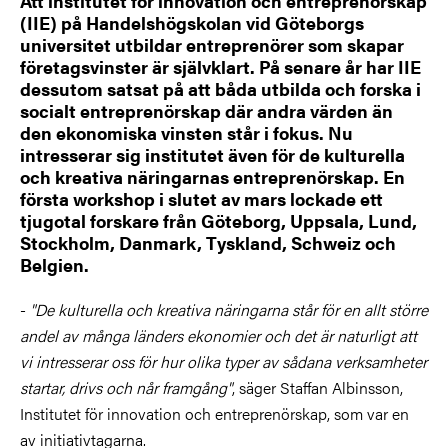
Att institutet för innovation och entreprenörskap
(IIE) på Handelshögskolan vid Göteborgs
universitet utbildar entreprenörer som skapar
företagsvinster är självklart. På senare år har IIE
dessutom satsat på att båda utbilda och forska i
socialt entreprenörskap där andra värden än
den ekonomiska vinsten står i fokus. Nu
intresserar sig institutet även för de kulturella
och kreativa näringarnas entreprenörskap. En
första workshop i slutet av mars lockade ett
tjugotal forskare från Göteborg, Uppsala, Lund,
Stockholm, Danmark, Tyskland, Schweiz och
Belgien.
-
"De kulturella och kreativa näringarna står för en allt större
andel av många länders ekonomier och det är naturligt att
vi intresserar oss för hur olika typer av sådana verksamheter
startar, drivs och når framgång"
, säger Staffan Albinsson,
Institutet för innovation och entreprenörskap, som var en
av initiativtagarna.