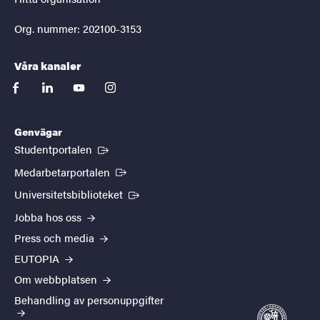
Org. nummer: 202100-3153
Våra kanaler
facebook
linkedin
youtube
instagram
Genvägar
(Extern länk)
Studentportalen
(Extern länk)
Medarbetarportalen
(Extern länk)
Universitetsbiblioteket
Jobba hos oss
Press och media
EUTOPIA
Om webbplatsen
Behandling av personuppgifter