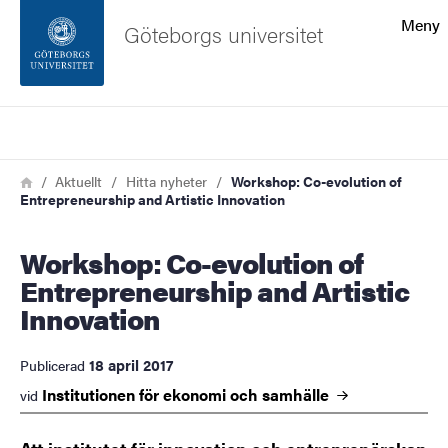
Sökfunktionen
Meny
Göteborgs universitet
Sidfoten
Sök
Kontakta universitetet
Länkstig
Hem
Aktuellt
Hitta nyheter
Workshop: Co-evolution of
Entrepreneurship and Artistic Innovation
Om webbplatsen
Workshop: Co-evolution of
Entrepreneurship and Artistic
Innovation
18 april 2017
Publicerad
Institutionen för ekonomi och
samhälle
vid