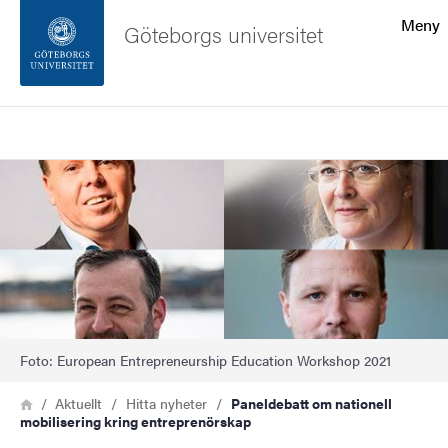
Sökfunktionen
Meny
Göteborgs universitet
Sidfoten
Sök
Kontakta universitetet
Bild
Om webbplatsen
Foto: European Entrepreneurship Education Workshop 2021
Länkstig
Hem
Aktuellt
Hitta nyheter
Paneldebatt om nationell
mobilisering kring entreprenörskap