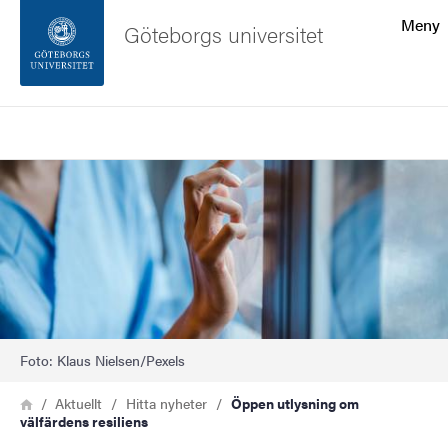
Sökfunktionen
Meny
Göteborgs universitet
Sidfoten
Sök
Kontakta universitetet
Bild
Om webbplatsen
Foto: Klaus Nielsen/Pexels
Länkstig
Hem
Aktuellt
Hitta nyheter
Öppen utlysning om
välfärdens resiliens