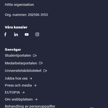
Hitta organisation
Org. nummer: 202100-3153
Våra kanaler
facebook
linkedin
youtube
instagram
Genvägar
(Extern länk)
Studentportalen
(Extern länk)
Medarbetarportalen
(Extern länk)
Universitetsbiblioteket
Jobba hos oss
Press och media
EUTOPIA
Om webbplatsen
Behandling av personuppgifter