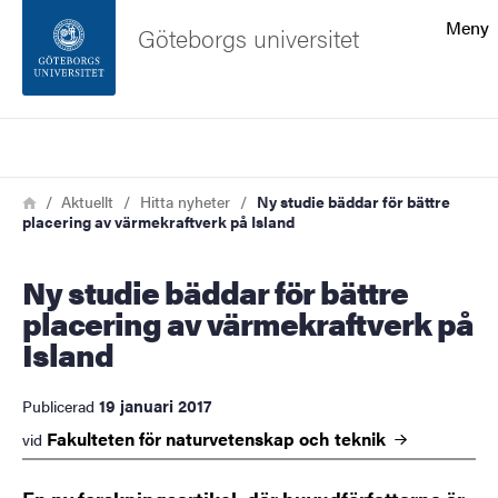
Sökfunktionen
Meny
Göteborgs universitet
Sidfoten
Sök
Kontakta universitetet
Länkstig
Hem
Aktuellt
Hitta nyheter
Ny studie bäddar för bättre
placering av värmekraftverk på Island
Om webbplatsen
Ny studie bäddar för bättre
placering av värmekraftverk på
Island
19 januari 2017
Publicerad
Fakulteten för naturvetenskap och
teknik
vid