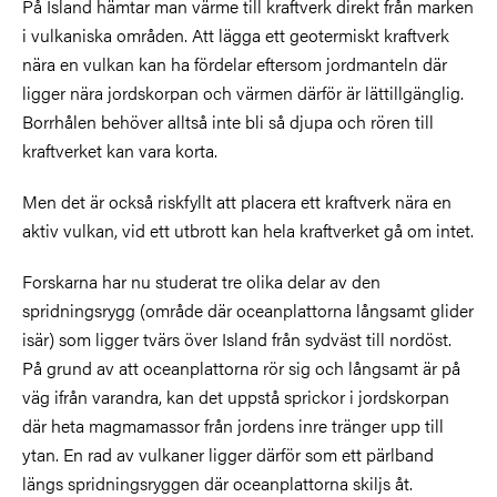
På Island hämtar man värme till kraftverk direkt från marken
i vulkaniska områden. Att lägga ett geotermiskt kraftverk
nära en vulkan kan ha fördelar eftersom jordmanteln där
ligger nära jordskorpan och värmen därför är lättillgänglig.
Borrhålen behöver alltså inte bli så djupa och rören till
kraftverket kan vara korta.
Men det är också riskfyllt att placera ett kraftverk nära en
aktiv vulkan, vid ett utbrott kan hela kraftverket gå om intet.
Forskarna har nu studerat tre olika delar av den
spridningsrygg (område där oceanplattorna långsamt glider
isär) som ligger tvärs över Island från sydväst till nordöst.
På grund av att oceanplattorna rör sig och långsamt är på
väg ifrån varandra, kan det uppstå sprickor i jordskorpan
där heta magmamassor från jordens inre tränger upp till
ytan. En rad av vulkaner ligger därför som ett pärlband
längs spridningsryggen där oceanplattorna skiljs åt.