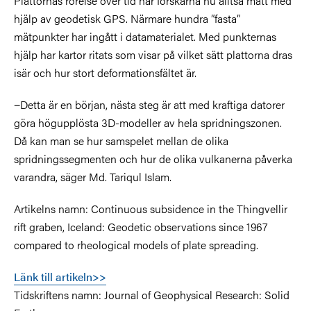
Plattornas rörelse över tid har forskarna nu alltså mätt med
hjälp av geodetisk GPS. Närmare hundra ”fasta”
mätpunkter har ingått i datamaterialet. Med punkternas
hjälp har kartor ritats som visar på vilket sätt plattorna dras
isär och hur stort deformationsfältet är.
−Detta är en början, nästa steg är att med kraftiga datorer
göra högupplösta 3D-modeller av hela spridningszonen.
Då kan man se hur samspelet mellan de olika
spridningssegmenten och hur de olika vulkanerna påverka
varandra, säger Md. Tariqul Islam.
Artikelns namn: Continuous subsidence in the Thingvellir
rift graben, Iceland: Geodetic observations since 1967
compared to rheological models of plate spreading.
Länk till artikeln>>
Tidskriftens namn: Journal of Geophysical Research: Solid