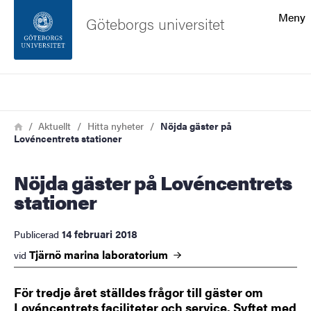
Sökfunktionen
Meny
Göteborgs universitet
Sidfoten
Sök
Kontakta universitetet
Länkstig
Hem
Aktuellt
Hitta nyheter
Nöjda gäster på
Lovéncentrets stationer
Om webbplatsen
Nöjda gäster på Lovéncentrets
stationer
14 februari 2018
Publicerad
Tjärnö marina
laboratorium
vid
För tredje året ställdes frågor till gäster om
Lovéncentrets faciliteter och service. Syftet med