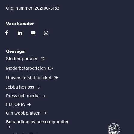
Org. nummer: 202100-3153
Våra kanaler
facebook
linkedin
youtube
instagram
Genvägar
(Extern länk)
Studentportalen
(Extern länk)
Medarbetarportalen
(Extern länk)
Universitetsbiblioteket
Jobba hos oss
Press och media
EUTOPIA
Om webbplatsen
Behandling av personuppgifter