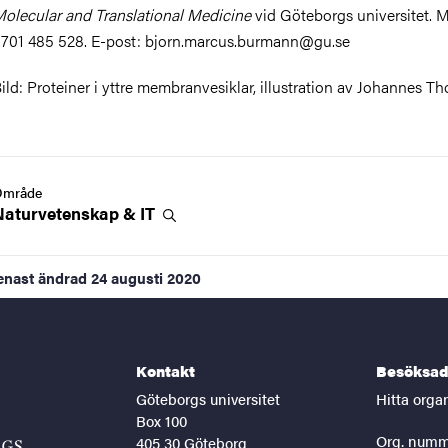
olecular and Translational Medicine
vid Göteborgs universitet. M
701 485 528. E-post: bjorn.marcus.burmann@gu.se
ild: Proteiner i yttre membranvesiklar, illustration av Johannes T
Område
Naturvetenskap &
IT
enast ändrad
24 augusti 2020
Kontakt
Besöksad
Göteborgs universitet
Hitta orga
Box 100
Org. numm
405 30 Göteborg