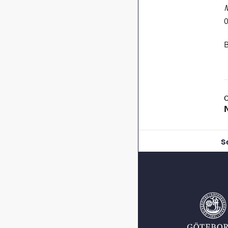
M
0
B
S