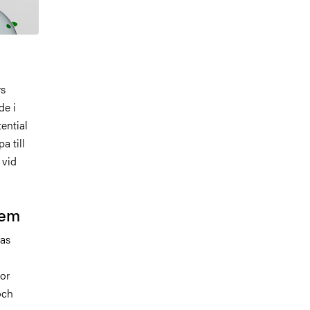
rs
de i
ential
a till
 vid
dem
ras
tor
och