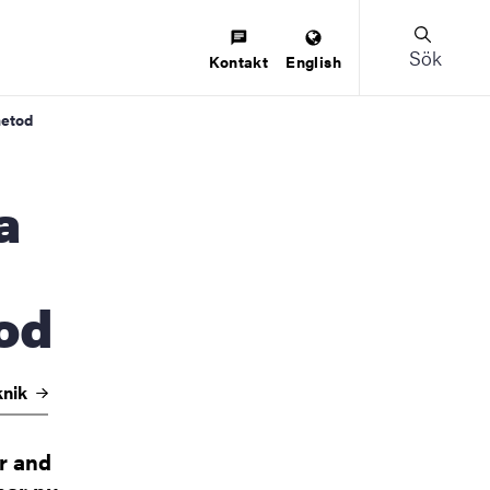
Sök
Kontakt
English
metod
od
knik
r and