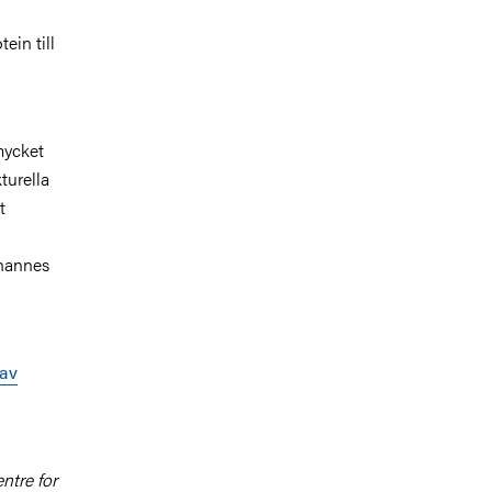
ein till
 mycket
turella
t
ohannes
 av
ntre for