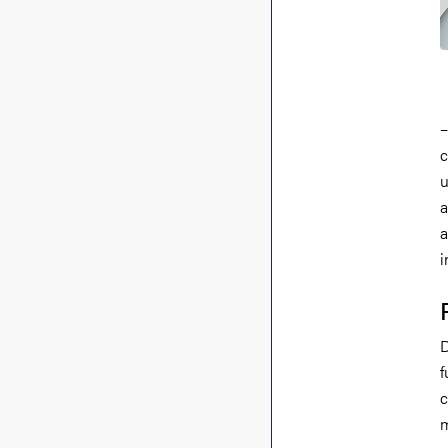
–
c
u
a
a
i
D
f
c
m