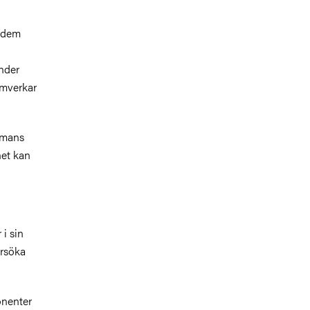
a dem
nder
amverkar
mmans
net kan
i sin
ersöka
onenter