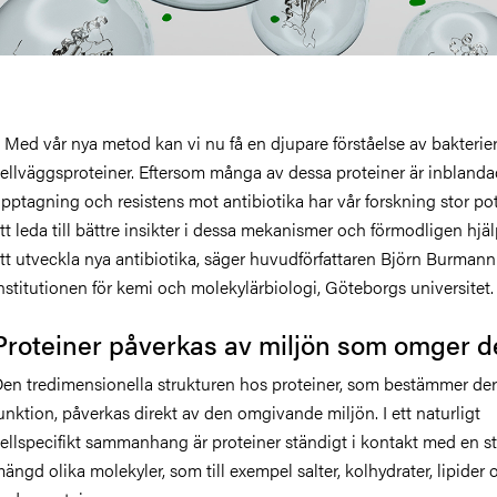
 Med vår nya metod kan vi nu få en djupare förståelse av bakterie
ellväggsproteiner. Eftersom många av dessa proteiner är inblanda
pptagning och resistens mot antibiotika har vår forskning stor pot
tt leda till bättre insikter i dessa mekanismer och förmodligen hjälp
tt utveckla nya antibiotika, säger huvudförfattaren Björn Burmann
nstitutionen för kemi och molekylärbiologi, Göteborgs universitet.
Proteiner påverkas av miljön som omger 
en tredimensionella strukturen hos proteiner, som bestämmer de
unktion, påverkas direkt av den omgivande miljön. I ett naturligt
ellspecifikt sammanhang är proteiner ständigt i kontakt med en s
ängd olika molekyler, som till exempel salter, kolhydrater, lipider 