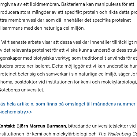
mgivna av ett lipidmembran. Bakterierna kan manipuleras för att
roducera stora mängder av ett specifikt protein och rikta detta prot
ttre membranvesiklar, som då innehåller det specifika proteinet
illsammans med den naturliga cellmiljön.
 Vårt senaste arbete visar att dessa vesiklar innehåller tillräckligt
v det relevanta proteinet för att vi ska kunna undersöka dess struk
genskaper med biofysiska verktyg som traditionellt används för at
tudera proteiner isolerat. Detta möjliggör att vi kan undersöka hur
roteinet beter sig och samverkar i sin naturliga cellmiljö, säger J
homa, postdoktor vid institutionen för kemi och molekylärbiologi,
öteborgs universitet.
äs hela artikeln, som finns på omslaget till månadens nummer
Biochemistry>>
B
, biträdande universitetslektor vid
ontakt:
jörn Marcus Burmann
nstitutionen för kemi och molekylärbiologi och
The Wallenberg Ce