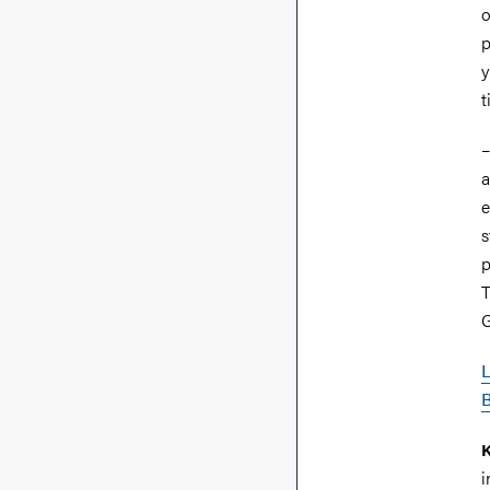
o
p
y
t
–
a
e
s
p
T
G
L
K
i