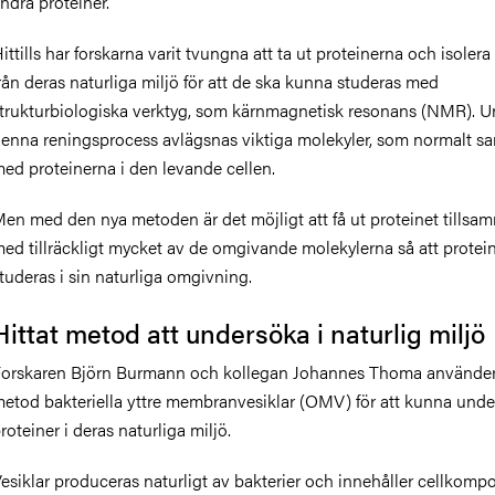
ndra proteiner.
ittills har forskarna varit tvungna att ta ut proteinerna och isoler
rån deras naturliga miljö för att de ska kunna studeras med
trukturbiologiska verktyg, som kärnmagnetisk resonans (NMR). U
enna reningsprocess avlägsnas viktiga molekyler, som normalt s
ed proteinerna i den levande cellen.
en med den nya metoden är det möjligt att få ut proteinet tillsa
ed tillräckligt mycket av de omgivande molekylerna så att protei
tuderas i sin naturliga omgivning.
Hittat metod att undersöka i naturlig miljö
orskaren Björn Burmann och kollegan Johannes Thoma använder 
etod bakteriella yttre membranvesiklar (OMV) för att kunna und
roteiner i deras naturliga miljö.
esiklar produceras naturligt av bakterier och innehåller cellkomp