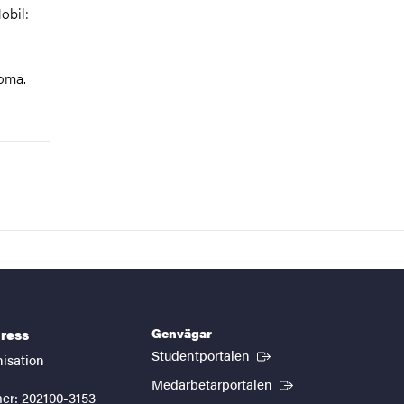
obil:
homa.
Genvägar
ress
(Extern länk)
Studentportalen
nisation
(Extern länk)
Medarbetarportalen
er: 202100-3153