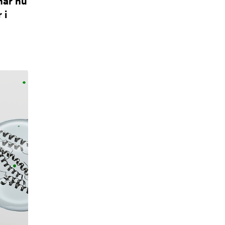
har nu
 i