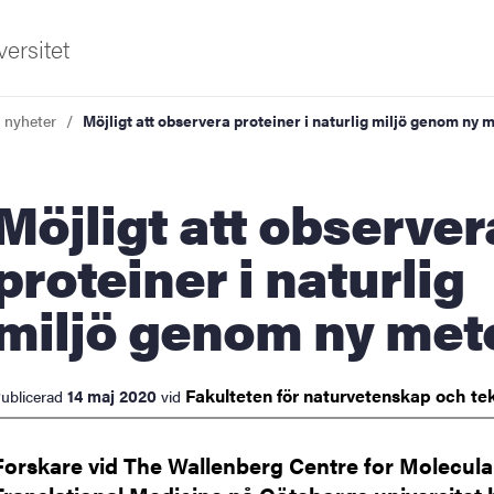
ersitet
a nyheter
Möjligt att observera proteiner i naturlig miljö genom ny 
igt att observera
proteiner i naturlig
miljö genom ny met
ldning
och innovation
Fakulteten för naturvetenskap och
te
14 maj 2020
ublicerad
vid
tetet
Forskare vid The Wallenberg Centre for Molecula