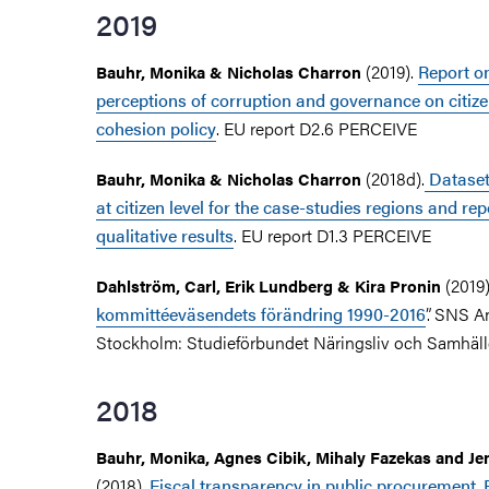
2019
(2019).
Report on
Bauhr, Monika & Nicholas Charron
perceptions of corruption and governance on citize
cohesion policy
. EU report D2.6 PERCEIVE
(2018d).
Dataset 
Bauhr, Monika & Nicholas Charron
at citizen level for the case-studies regions and re
qualitative results
. EU report D1.3 PERCEIVE
(2019
Dahlström, Carl, Erik Lundberg & Kira Pronin
kommittéeväsendets förändring 1990-2016
”. SNS A
Stockholm: Studieförbundet Näringsliv och Samhäll
2018
Bauhr, Monika, Agnes Cibik, Mihaly Fazekas and Jen
(2018).
Fiscal transparency in public procurement. 