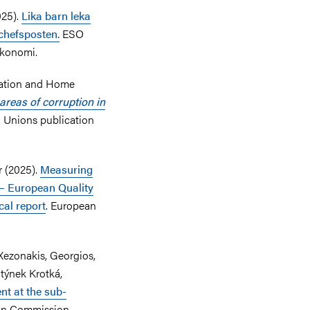
025).
Lika barn leka
chefsposten.
ESO
ekonomi.
ration and Home
areas of corruption in
 Unions publication
r (2025).
Measuring
l – European Quality
cal report
. European
Xezonakis, Georgios,
týnek Krotká,
nt at the sub-
an Commission.