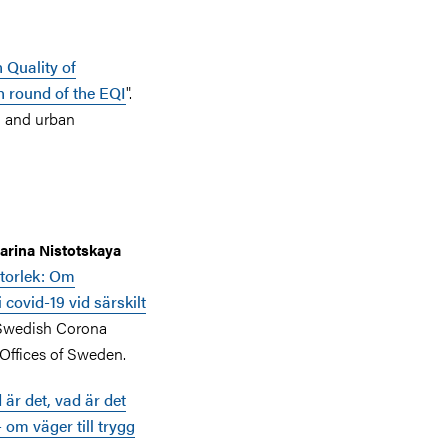
 Quality of
h round of the EQI
".
l and urban
arina Nistotskaya
torlek: Om
 covid-19 vid särskilt
 Swedish Corona
ffices of Sweden.
är det, vad är det
 om väger till trygg