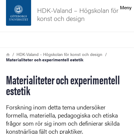
Sökfunktionen
Meny
HDK-Valand – Högskolan för
konst och design
Sidfoten
Sök
Kontakta universitetet
Länkstig
Hem
HDK-Valand – Högskolan för konst och design
Materialiteter och experimentell estetik
Om webbplatsen
Materialiteter och experimentell
estetik
Forskning inom detta tema undersöker
formella, materiella, pedagogiska och etiska
frågor som rör sig inom och definierar skilda
konstnärliga fält och praktiker.