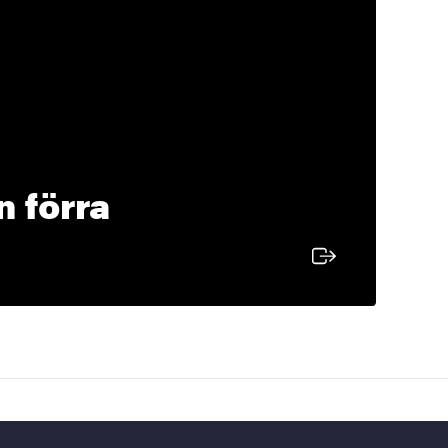
n förra
rn länk