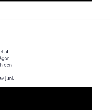
t att
ågor,
ch den
t
v juni.