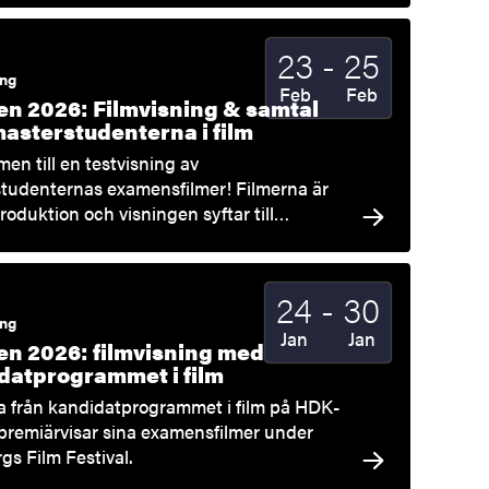
Till
23
-
25
Startdatum
2026
Slutdatum
2026
ing
Feb
Feb
n 2026: Filmvisning & samtal
asterstudenterna i film
en till en testvisning av
tudenternas examensfilmer! Filmerna är
roduktion och visningen syftar till…
Till
24
-
30
Startdatum
2026
Slutdatum
2026
ing
Jan
Jan
n 2026: filmvisning med
datprogrammet i film
a från kandidatprogrammet i film på HDK-
premiärvisar sina examensfilmer under
gs Film Festival.