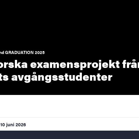
nd GRADUATION 2025
orska examensprojekt frå
Exte
ts avgångsstudenter
10 juni 2026