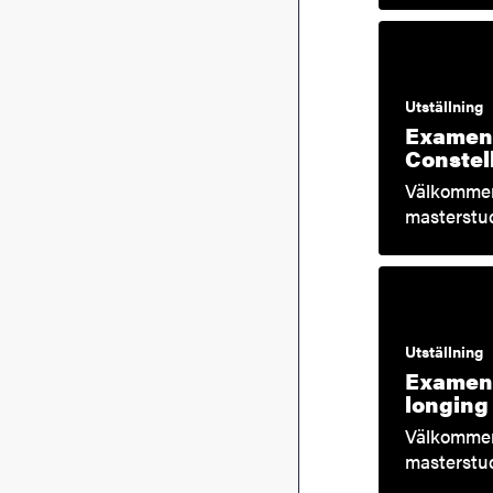
Utställning
Examen 
Constel
Välkommen
masterstud
Utställning
Examen 
longing
Välkommen
masterstud