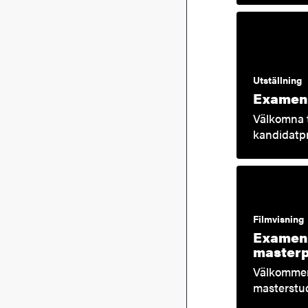
Utställning
Examen 
Välkomna t
kandidatpr
Filmvisning
Examen 
masterp
Välkommen 
masterstu