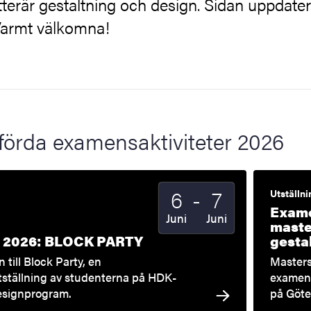
 litterär gestaltning och design. Sidan uppdate
Varmt välkomna!
örda examensaktiviteter 2026
Till
6
-
7
Startdatum
2026
Slutdatum
2026
Utställni
Exame
Juni
Juni
maste
 2026: BLOCK PARTY
gesta
till Block Party, en
Masterst
ställning av studenterna på HDK-
examen 
esignprogram.
på Göte