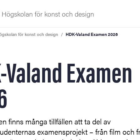
Högskolan för konst och design
gskolan för konst och design
HDK-Valand Examen 2026
iversitet
-Valand Examen
6
s oss
n finns många tillfällen att ta del av
denternas examensprojekt – från film och fr
tbildning