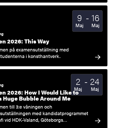
Till
9
-
16
Startdatum
2026
Slutdatum
2026
Maj
Maj
ng
n 2026: This Way
men på examensutställning med
tudenterna i konsthantverk.
Till
2
-
24
Startdatum
2026
Slutdatum
2026
ng
Maj
Maj
n 2026: How I Would Like to
a Huge Bubble Around Me
en till 3:e våningen och
sutställningen med kandidatprogrammet
rafi vid HDK-Valand, Göteborgs…