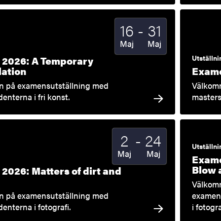
Till
16
-
31
Startdatum
2026
Slutdatum
2026
Maj
Maj
Utställni
2026: A Temporary
lation
Exame
 på examensutställning med
Välkom
enterna i fri konst.
masters
Till
2
-
24
Startdatum
2026
Slutdatum
2026
Utställni
Maj
Maj
Exame
Blow 
2026: Matters of dirt and
Välkomm
 på examensutställning med
examen
enterna i fotografi.
i fotog