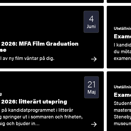
4
Startdatum
2026
Juni
Utställni
Exame
2026: MFA Film Graduation
I kandid
se
du möta
ll av ny film väntar på dig.
examens
21
Startdatum
2026
Utställni
Maj
Exame
g
026: litterärt utspring
Student
t på kandidatprogrammet i litterär
master
g springer ut i sommaren och friheten,
Steneby
 sig och bjuder in…
museum