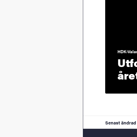
HDK-Vala
Utf
åre
Senast ändrad