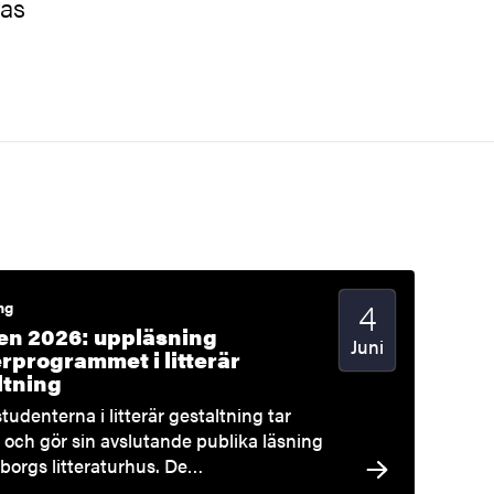
ras
4
Startdatum
2026
ng
n 2026: uppläsning
Juni
rprogrammet i litterär
ltning
udenterna i litterär gestaltning tar
och gör sin avslutande publika läsning
borgs litteraturhus. De…