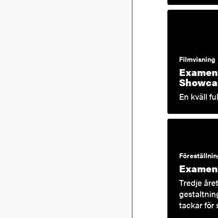
Filmvisning
Examen 
Showca
En kväll fu
Föreställnin
Examen 2
Tredje åre
gestaltnin
tackar för