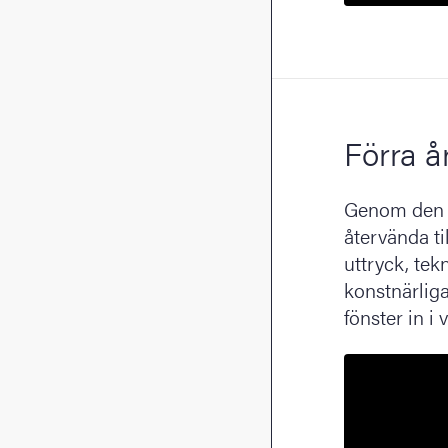
Förra å
Genom den di
återvända ti
uttryck, tek
konstnärliga
fönster in i