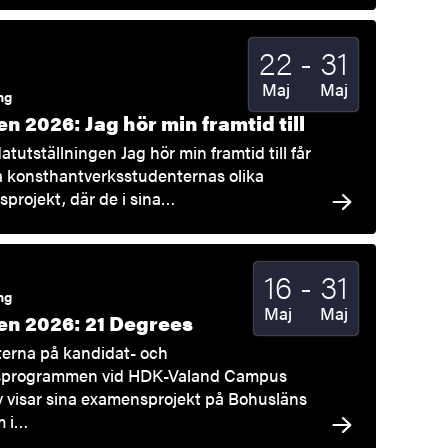
Till
22
-
31
Startdatum
2026
Slutdatum
2026
Maj
Maj
ng
n 2026: Jag hör min framtid till
atutställningen Jag hör min framtid till får
 konsthantverksstudenternas olika
projekt, där de i sina…
Till
16
-
31
Startdatum
2026
Slutdatum
2026
ng
Maj
Maj
n 2026: 21 Degrees
erna på kandidat- och
sprogrammen vid HDK-Valand Campus
 visar sina examensprojekt på Bohusläns
 i…