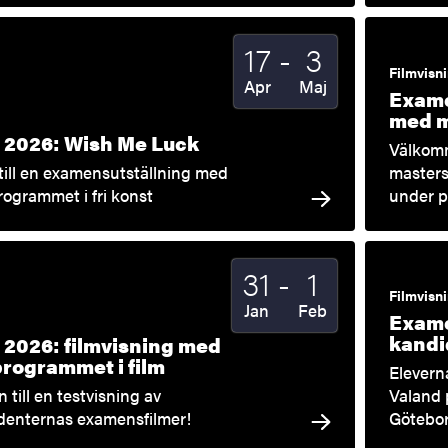
Till
17
-
3
Startdatum
2026
Slutdatum
2026
Filmvisn
Apr
Maj
Exame
med m
2026: Wish Me Luck
Välkomm
ill en examensutställning med
masters
ogrammet i fri konst
under p
Till
31
-
1
Startdatum
2026
Slutdatum
2026
Filmvisn
Jan
Feb
Exame
kandi
2026: filmvisning med
rogrammet i film
Elevern
till en testvisning av
Valand 
denternas examensfilmer!
Götebor