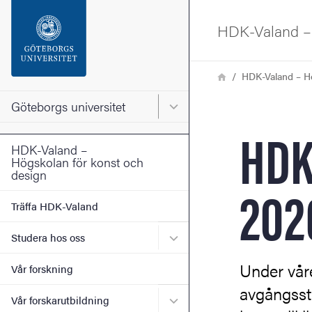
Sökfunktionen
HDK-Valand – 
Sidfoten
Länkstig
Hem
HDK-Valand – Hö
Kontakta universitetet
Göteborgs universitet
Huvudmeny för Göteborgs un
HDK
Om webbplatsen
HDK-Valand –
Högskolan för konst och
design
202
Träffa HDK-Valand
Undermeny för Studera ho
Studera hos oss
Under våre
Vår forskning
avgångsstu
Undermeny för Vår forskaru
Vår forskarutbildning