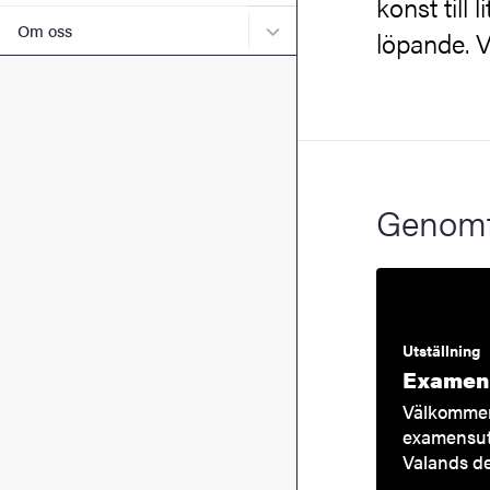
konst till
Undermeny för Om oss
Om oss
löpande. 
Genomf
Utställning
Examen
Välkommen 
examensut
Valands d