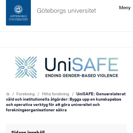
Sökfunktionen
Meny
Göteborgs universitet
Sidfoten
Sök
Kontakta universitetet
Bild
Om webbplatsen
Länkstig
Hem
Forskning
Hitta forskning
UniSAFE: Genusrelaterat
våld och institutionella åtgärder: Bygga upp en kunskapsbas
och operativa verktyg för att göra universitet och
forskningsorganisationer säkra
Sidans innehåll