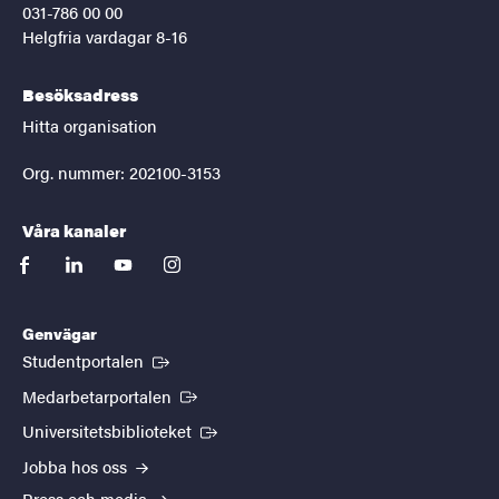
031-786 00 00
Helgfria vardagar 8-16
Besöksadress
Hitta organisation
Org. nummer: 202100-3153
Våra kanaler
facebook
linkedin
youtube
instagram
Genvägar
(Extern länk)
Studentportalen
(Extern länk)
Medarbetarportalen
(Extern länk)
Universitetsbiblioteket
Jobba hos oss
Press och media