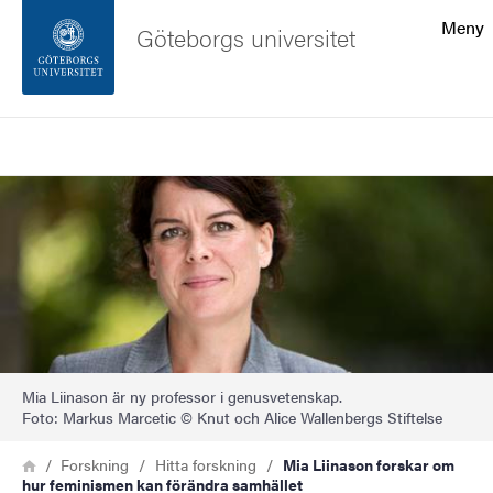
Sökfunktionen
Meny
Göteborgs universitet
Sidfoten
Sök
Kontakta universitetet
Bild
Om webbplatsen
Mia Liinason är ny professor i genusvetenskap.
Foto: Markus Marcetic © Knut och Alice Wallenbergs Stiftelse
Länkstig
Hem
Forskning
Hitta forskning
Mia Liinason forskar om
hur feminismen kan förändra samhället