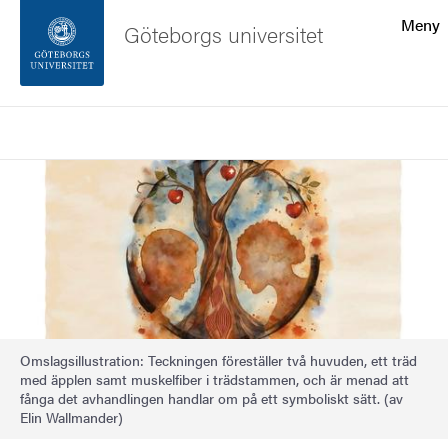
Sökfunktionen
Meny
Göteborgs universitet
Sidfoten
Sök
Kontakta universitetet
Bild
Om webbplatsen
Omslagsillustration: Teckningen föreställer två huvuden, ett träd
med äpplen samt muskelfiber i trädstammen, och är menad att
fånga det avhandlingen handlar om på ett symboliskt sätt. (av
Elin Wallmander)