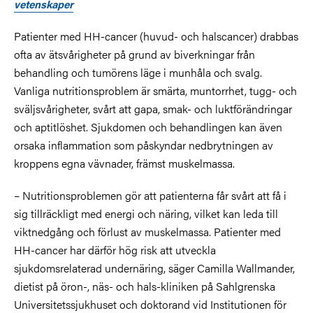
vetenskaper
Patienter med HH-cancer (huvud- och halscancer) drabbas
ofta av ätsvårigheter på grund av biverkningar från
behandling och tumörens läge i munhåla och svalg.
Vanliga nutritionsproblem är smärta, muntorrhet, tugg- och
sväljsvårigheter, svårt att gapa, smak- och luktförändringar
och aptitlöshet. Sjukdomen och behandlingen kan även
orsaka inflammation som påskyndar nedbrytningen av
kroppens egna vävnader, främst muskelmassa.
– Nutritionsproblemen gör att patienterna får svårt att få i
sig tillräckligt med energi och näring, vilket kan leda till
viktnedgång och förlust av muskelmassa. Patienter med
HH-cancer har därför hög risk att utveckla
sjukdomsrelaterad undernäring, säger Camilla Wallmander,
dietist på öron-, näs- och hals-kliniken på Sahlgrenska
Universitetssjukhuset och doktorand vid Institutionen för