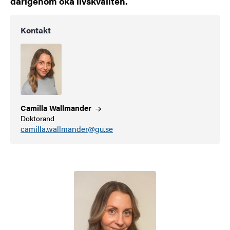
därigenom öka livskvalitén.
Kontakt
Camilla
Wallmander
Doktorand
camilla.wallmander@gu.se
Bild