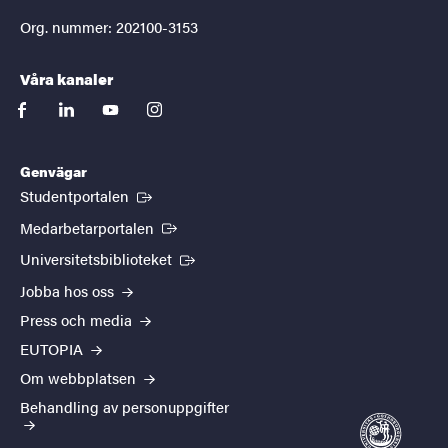
Org. nummer: 202100-3153
Våra kanaler
facebook
linkedin
youtube
instagram
Genvägar
(Extern länk)
Studentportalen
(Extern länk)
Medarbetarportalen
(Extern länk)
Universitetsbiblioteket
Jobba hos oss
Press och media
EUTOPIA
Om webbplatsen
Behandling av personuppgifter