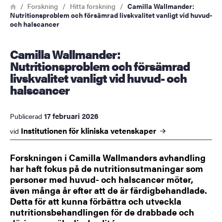
Länkstig
Hem
Forskning
Hitta forskning
Camilla Wallmander:
Nutritionsproblem och försämrad livskvalitet vanligt vid huvud-
och halscancer
Camilla Wallmander:
Nutritionsproblem och försämrad
livskvalitet vanligt vid huvud- och
halscancer
17 februari 2026
Publicerad
Institutionen för kliniska
vetenskaper
vid
Forskningen i Camilla Wallmanders avhandling
har haft fokus på de nutritionsutmaningar som
personer med huvud- och halscancer möter,
även många år efter att de är färdigbehandlade.
Detta för att kunna förbättra och utveckla
nutritionsbehandlingen för de drabbade och