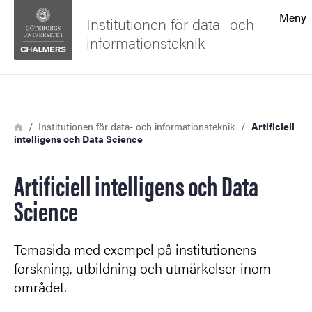
Sökfunktionen
Meny
Institutionen för data- och
informationsteknik
Sidfoten
Sök
Kontakta universitetet
Länkstig
Hem
Institutionen för data- och informationsteknik
Artificiell
intelligens och Data Science
Om webbplatsen
Artificiell intelligens och Data
Science
Temasida med exempel på institutionens
forskning, utbildning och utmärkelser inom
området.