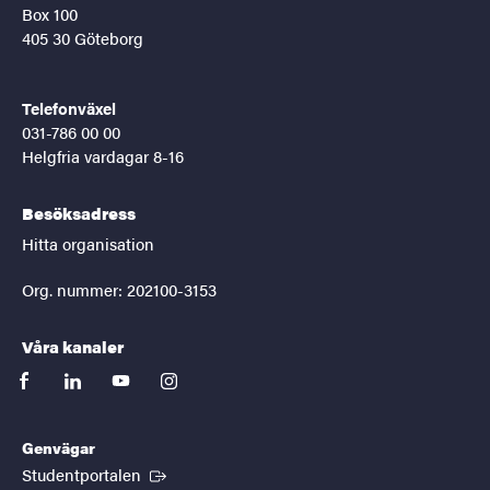
Box 100
405 30 Göteborg
Telefonväxel
031-786 00 00
Helgfria vardagar 8-16
Besöksadress
Hitta organisation
Org. nummer: 202100-3153
Våra kanaler
facebook
linkedin
youtube
instagram
Genvägar
(Extern länk)
Studentportalen