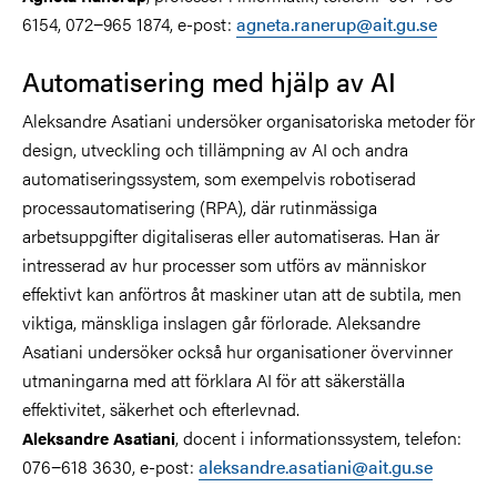
6154, 072−965 1874, e-post:
agneta.ranerup@ait.gu.se
Automatisering med hjälp av AI
Aleksandre Asatiani undersöker organisatoriska metoder för
design, utveckling och tillämpning av AI och andra
automatiseringssystem, som exempelvis robotiserad
processautomatisering (RPA), där rutinmässiga
arbetsuppgifter digitaliseras eller automatiseras. Han är
intresserad av hur processer som utförs av människor
effektivt kan anförtros åt maskiner utan att de subtila, men
viktiga, mänskliga inslagen går förlorade. Aleksandre
Asatiani undersöker också hur organisationer övervinner
utmaningarna med att förklara AI för att säkerställa
effektivitet, säkerhet och efterlevnad.
, docent i informationssystem, telefon:
Aleksandre Asatiani
076−618 3630, e-post:
aleksandre.asatiani@ait.gu.se