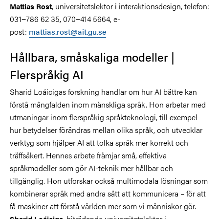
, universitetslektor i interaktionsdesign, telefon:
Mattias Rost
031−786 62 35, 070−414 5664, e-
post:
mattias.rost@ait.gu.se
Hållbara, småskaliga modeller
|
Flerspråkig AI
Sharid Loáicigas forskning handlar om hur AI bättre kan
förstå mångfalden inom mänskliga språk. Hon arbetar med
utmaningar inom flerspråkig språkteknologi, till exempel
hur betydelser förändras mellan olika språk, och utvecklar
verktyg som hjälper AI att tolka språk mer korrekt och
träffsäkert. Hennes arbete främjar små, effektiva
språkmodeller som gör AI-teknik mer hållbar och
tillgänglig. Hon utforskar också multimodala lösningar som
kombinerar språk med andra sätt att kommunicera – för att
få maskiner att förstå världen mer som vi människor gör.
, biträdande universitetslektor i
Sharid Loáiciga