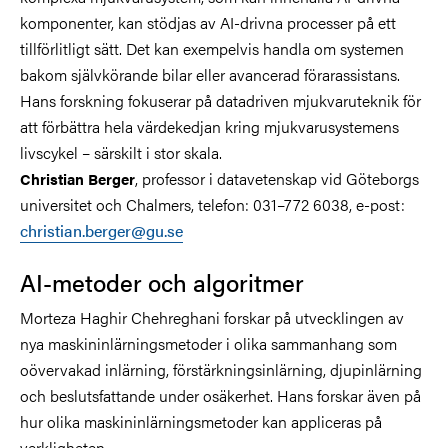
komponenter, kan stödjas av AI-drivna processer på ett
tillförlitligt sätt. Det kan exempelvis handla om systemen
bakom självkörande bilar eller avancerad förarassistans.
Hans forskning fokuserar på datadriven mjukvaruteknik för
att förbättra hela värdekedjan kring mjukvarusystemens
livscykel – särskilt i stor skala.
, professor i datavetenskap vid Göteborgs
Christian Berger
universitet och Chalmers, telefon: 031–772 6038, e-post:
christian.berger@gu.se
AI-metoder och algoritmer
Morteza Haghir Chehreghani forskar på utvecklingen av
nya maskininlärningsmetoder i olika sammanhang som
oövervakad inlärning, förstärkningsinlärning, djupinlärning
och beslutsfattande under osäkerhet. Hans forskar även på
hur olika maskininlärningsmetoder kan appliceras på
verkligheten.