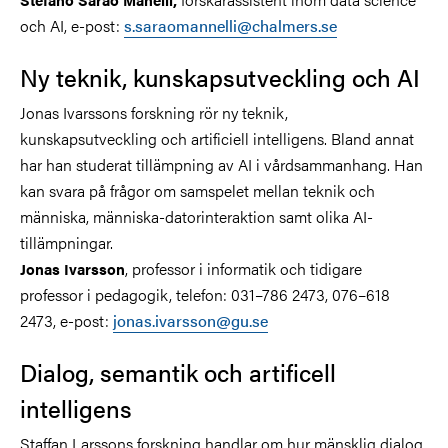
och AI, e-post:
s.saraomannelli@chalmers.se
Ny teknik, kunskapsutveckling och AI
Jonas Ivarssons forskning rör ny teknik,
kunskapsutveckling och artificiell intelligens. Bland annat
har han studerat tillämpning av AI i vårdsammanhang. Han
kan svara på frågor om samspelet mellan teknik och
människa, människa-datorinteraktion samt olika AI-
tillämpningar.
, professor i informatik och tidigare
Jonas Ivarsson
professor i pedagogik, telefon: 031–786 2473, 076–618
2473, e-post:
jonas.ivarsson@gu.se
Dialog, semantik och artificell
intelligens
Staffan Larssons forskning handlar om hur mänsklig dialog