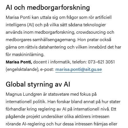
AI och medborgarforskning
Marisa Ponti kan uttala sig om frågor som rör artificiell
intelligens (AI) och på vilka sätt sådana teknologier
används inom medborgarforskning, crowdsourcing och
medborgares samhällsengagemang. Hon pratar också
gärna om rättvis datahantering och vilken innebörd det har
för maskininlärning.
docent i informatik, telefon: 073–621 3051
Marisa Ponti,
(engelsktalande), e-post:
marisa.ponti@ait.gu.se
Global styrning av AI
Magnus Lundgren är statsvetare med fokus på
internationell politik. Han forskar bland annat på hur stater
förhandlar kring reglering av AI på internationell nivå. Ett
pågående projekt undersöker olika aktörers intressen
rörande AI-reglering och hur dessa intressen främjas eller