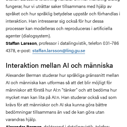
fungerar, hur vi uträttar saker tillsammans med hjälp av
språket och hur språklig betydelse uppstår och förhandlas i
interaktion. Han intresserar sig också för hur dessa
processer kan modelleras och reproduceras i artificiella
agenter (dialogsystem).
, professor i datalingvistik, telefon 031–786
Staffan Larsson
4378, e-post:
staffan.larsson@ling.gu.se
Interaktion mellan AI och människa
Alexander Berman studerar hur språkliga gränssnitt mellan
AI och människa kan utformas så att det blir möjligt för
människor att förstå hur AI:n "tänker" och att bedöma hur
mycket man kan lita på AI:n. Han studerar också vad som
krävs för att människor och AI ska kunna göra bättre
bedömningar tillsammans än vad de kan göra utan
varandras hjälp.
, doktorand i datalingvistik, telefon:
Alexander Berman