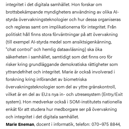
integritet i det digitala samhället. Hon forskar om
brottsbekämpande myndigheters användning av olika AI-
styrda övervakningsteknologier och hur dessa organiseras
och regleras samt om implikationerna för integritet. Från
politiskt håll finns stora förväntningar på att övervakning
(till exempel AI-styrda medel som ansiktsigenkänning,
"chat control" och hemlig dataavläsning) ska öka
säkerheten i samhället, samtidigt som det finns oro för
risker kring grundläggande demokratiska rättigheter som
yttrandefrihet och integritet. Marie är också involverad i
forskning kring införandet av biometriska
övervakningsteknologier som del av yttre gränskontroll,
vilket är en del av EU:s nya in- och utresesystem (Entry/Exit
system). Hon medverkar också i SOM-institutets nationella
enkät för att studera hur medborgare ser på övervakning
och integritet i det digitala samhället.
, docent i informatik, telefon: 070−975 8844,
Marie Eneman