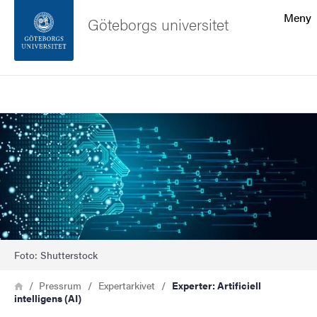
Sökfunktionen
Meny
Göteborgs universitet
Sidfoten
Sök
Kontakta universitetet
Bild
Om webbplatsen
Foto: Shutterstock
Länkstig
Hem
Pressrum
Expertarkivet
Experter: Artificiell
intelligens (AI)