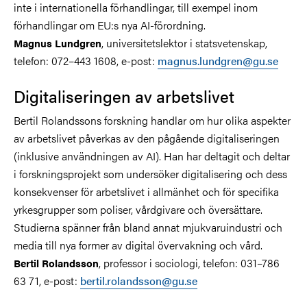
inte i internationella förhandlingar, till exempel inom
förhandlingar om EU:s nya AI-förordning.
, universitetslektor i statsvetenskap,
Magnus Lundgren
telefon: 072–443 1608, e-post:
magnus.lundgren@gu.se
Digitaliseringen av arbetslivet
Bertil Rolandssons forskning handlar om hur olika aspekter
av arbetslivet påverkas av den pågående digitaliseringen
(inklusive användningen av AI). Han har deltagit och deltar
i forskningsprojekt som undersöker digitalisering och dess
konsekvenser för arbetslivet i allmänhet och för specifika
yrkesgrupper som poliser, vårdgivare och översättare.
Studierna spänner från bland annat mjukvaruindustri och
media till nya former av digital övervakning och vård.
, professor i sociologi, telefon: 031–786
Bertil Rolandsson
63 71, e-post:
bertil.rolandsson@gu.se