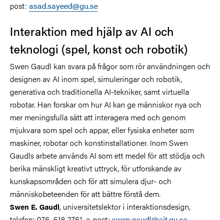
post:
asad.sayeed@gu.se
Interaktion med hjälp av AI och
teknologi (spel, konst och robotik)
Swen Gaudl kan svara på frågor som rör användningen och
designen av AI inom spel, simuleringar och robotik,
generativa och traditionella AI-tekniker, samt virtuella
robotar. Han forskar om hur AI kan ge människor nya och
mer meningsfulla sätt att interagera med och genom
mjukvara som spel och appar, eller fysiska enheter som
maskiner, robotar och konstinstallationer. Inom Swen
Gaudls arbete används AI som ett medel för att stödja och
berika mänskligt kreativt uttryck, för utforskande av
kunskapsområden och för att simulera djur- och
människobeteenden för att bättre förstå dem.
, universitetslektor i interaktionsdesign,
Swen E. Gaudl
telefon: 076–618 2761, e-post:
swen.gaudl@ait.gu.se