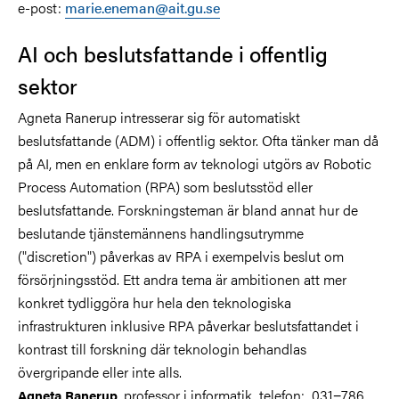
e-post:
marie.eneman@ait.gu.se
AI och beslutsfattande i offentlig
sektor
Agneta Ranerup intresserar sig för automatiskt
beslutsfattande (ADM) i offentlig sektor. Ofta tänker man då
på AI, men en enklare form av teknologi utgörs av Robotic
Process Automation (RPA) som beslutsstöd eller
beslutsfattande. Forskningsteman är bland annat hur de
beslutande tjänstemännens handlingsutrymme
("discretion") påverkas av RPA i exempelvis beslut om
försörjningsstöd. Ett andra tema är ambitionen att mer
konkret tydliggöra hur hela den teknologiska
infrastrukturen inklusive RPA påverkar beslutsfattandet i
kontrast till forskning där teknologin behandlas
övergripande eller inte alls.
, professor i informatik, telefon: 031−786
Agneta Ranerup