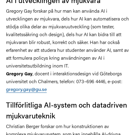
Gregory Gay forskar på hur man kan använda AI i
utvecklingen av mjukvara, dels hur AI kan automatisera och
stödja olika delar av mjukvaruutveckling (som tester,
kvalitetssäkring och design), dels hur AI kan bidra till att
mjukvaran blir robust, korrekt och säker. Han har också
erfarenhet av att studera hur studenter använder AI, samt av
att formulera policys kring användningen av AI i
universitetsutbildning inom IT.
, docent i interaktionsdesign vid Göteborgs
Gregory Gay
universitet och Chalmers, telefon: 073–696 4446, e-post:
gregory.gay@gu.se
Tillförlitliga AI-system och datadriven
mjukvaruteknik
Christian Berger forskar om hur konstruktionen av
komplexa mjukvarusystem, som kan innehålla AI-drivna