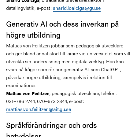
datalingvistik, e-post:
sharid.loaiciga@gu.se
Generativ AI och dess inverkan på
högre utbildning
Mattias von Feilitzen jobbar som pedagogisk utvecklare
och ger bland annat stöd till lärare vid universitetet som vill
utveckla sin undervisning med digitala verktyg. Han kan
svara på frågor som rör hur generativ AI, som ChatGPT,
påverkar högre utbildning, exempelvis i relation till
examinationer.
, pedagogisk utvecklare, telefon:
Mattias von Feilitzen
031−786 2744, 070−673 2344, e-post:
mattias.von.feilitzen@ait.gu.se
Språkförändringar och ords
betydelser