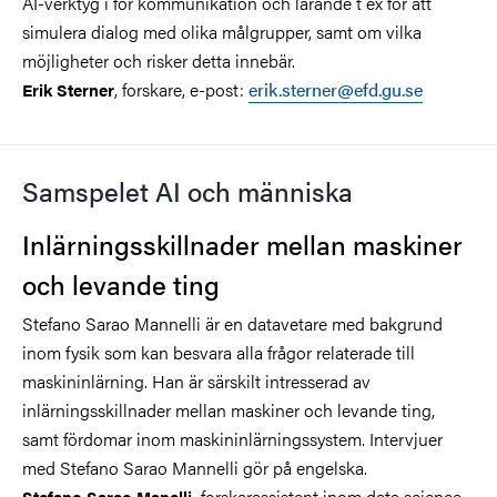
AI-verktyg i för kommunikation och lärande t ex för att
simulera dialog med olika målgrupper, samt om vilka
möjligheter och risker detta innebär.
, forskare, e-post:
erik.sterner@efd.gu.se
Erik Sterner
Samspelet AI och människa
Inlärningsskillnader mellan maskiner
och levande ting
Stefano Sarao Mannelli är en datavetare med bakgrund
inom fysik som kan besvara alla frågor relaterade till
maskininlärning. Han är särskilt intresserad av
inlärningsskillnader mellan maskiner och levande ting,
samt fördomar inom maskininlärningssystem. Intervjuer
med Stefano Sarao Mannelli gör på engelska.
forskarassistent inom data science
Stefano Sarao Manelli,