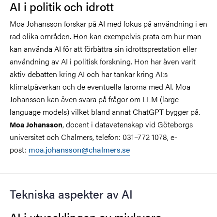
AI i politik och idrott
Moa Johansson forskar på AI med fokus på användning i en
rad olika områden. Hon kan exempelvis prata om hur man
kan använda AI för att förbättra sin idrottsprestation eller
användning av AI i politisk forskning. Hon har även varit
aktiv debatten kring AI och har tankar kring AI:s
klimatpåverkan och de eventuella farorna med AI. Moa
Johansson kan även svara på frågor om LLM (large
language models) vilket bland annat ChatGPT bygger på.
, docent i datavetenskap vid Göteborgs
Moa Johansson
universitet och Chalmers, telefon: 031–772 1078, e-
post:
moa.johansson@chalmers.se
Tekniska aspekter av AI
AI i utvecklingen av mjukvara