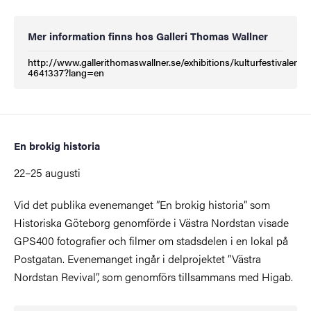
Mer information finns hos Galleri Thomas Wallner
http://www.gallerithomaswallner.se/exhibitions/kulturfestivalen-
(Extern länk)
4641337?lang=en
En brokig historia
22–25 augusti
Vid det publika evenemanget ”En brokig historia” som
Historiska Göteborg genomförde i Västra Nordstan visade
GPS400 fotografier och filmer om stadsdelen i en lokal på
Postgatan. Evenemanget ingår i delprojektet ”Västra
Nordstan Revival”, som genomförs tillsammans med Higab.