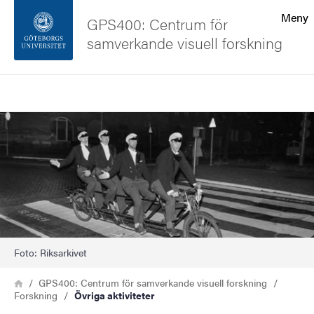
Sökfunktionen
Meny
GPS400: Centrum för
samverkande visuell forskning
Sidfoten
Sök
Kontakta universitetet
Bild
Om webbplatsen
Foto: Riksarkivet
Länkstig
Hem
GPS400: Centrum för samverkande visuell forskning
Forskning
Övriga aktiviteter