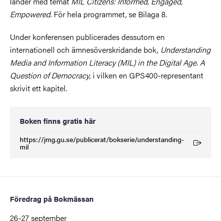
länder med temat
MIL Citizens: Informed, Engaged,
Empowered
. För hela programmet, se Bilaga 8.
Under konferensen publicerades dessutom en
internationell och ämnesöverskridande bok,
Understanding
Media and Information Literacy (MIL) in the Digital Age. A
Question of Democracy
, i vilken en GPS400-representant
skrivit ett kapitel.
Boken finns gratis här
https://jmg.gu.se/publicerat/bokserie/understanding-
(Extern länk)
mil
Föredrag på Bokmässan
26-27 september