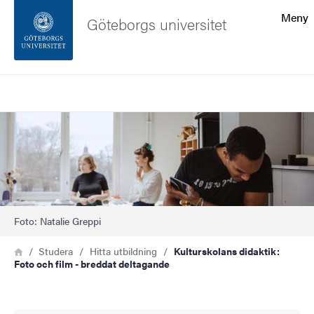
Sökfunktionen
Meny
Göteborgs universitet
Sidfoten
Sök
Kontakta universitetet
Bild
Om webbplatsen
Foto: Natalie Greppi
Länkstig
Hem
Studera
Hitta utbildning
Kulturskolans didaktik:
Foto och film - breddat deltagande