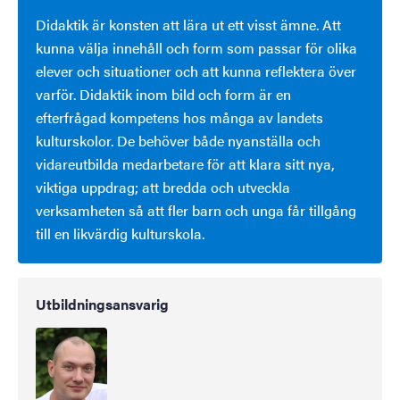
Didaktik är konsten att lära ut ett visst ämne. Att
kunna välja innehåll och form som passar för olika
elever och situationer och att kunna reflektera över
varför. Didaktik inom bild och form är en
efterfrågad kompetens hos många av landets
kulturskolor. De behöver både nyanställa och
vidareutbilda medarbetare för att klara sitt nya,
viktiga uppdrag; att bredda och utveckla
verksamheten så att fler barn och unga får tillgång
till en likvärdig kulturskola.
Utbildningsansvarig