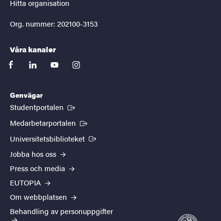
Hitta organisation
Org. nummer: 202100-3153
Våra kanaler
facebook
linkedin
youtube
instagram
Genvägar
(Extern länk)
Studentportalen
(Extern länk)
Medarbetarportalen
(Extern länk)
Universitetsbiblioteket
Jobba hos oss
Press och media
EUTOPIA
Om webbplatsen
Behandling av personuppgifter