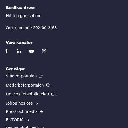
Besöksadress
Hitta organisation
Org. nummer: 202100-3153
Våra kanaler
facebook
linkedin
youtube
instagram
Genvägar
(Extern länk)
Studentportalen
(Extern länk)
Medarbetarportalen
(Extern länk)
Universitetsbiblioteket
Jobba hos oss
Press och media
EUTOPIA
Om webbplatsen