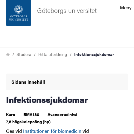
Sökfunktionen
Meny
Göteborgs universitet
Sidfoten
Sök
Kontakta universitetet
Länkstig
Hem
Studera
Hitta utbildning
Infektionssjukdomar
Om webbplatsen
Sidans innehåll
Infektionssjukdomar
Kurs
BMA180
Avancerad nivå
7,5 högskolepoäng (hp)
Ges vid
Institutionen för biomedicin
vid