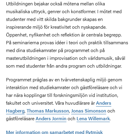
Utbildningen bejakar också mötena mellan olika
musikaliska uttryck, genrer och konstformer. I mötet med
studenter med vitt skilda bakgrunder skapas en
inspirerande miljö för kreativitet och nyskapande.
Öppenhet, nyfikenhet och reflektion är centrala begrepp.
På seminarierna provas idéer i teori och praktik tillsammans
med dina studiekamrater på programmet och på
masterutbildningen i improvisation och världsmusik, såväl
som med studenter från andra program och utbildningar.
Programmet präglas av en tvärvetenskaplig miljö genom
interaktion med studiekamrater och gästföreläsare och vi
har nära kopplingar till forskningsmiljön vid institution,
fakultet och universitet. Våra huvudlärare är
Anders
Hagberg
,
Thomas Markusson
,
Jonas Simonson
och
gästföreläsare
Anders Jormin
och
Lena Willemark
.
Mer information om samarbetet med Rytmisk