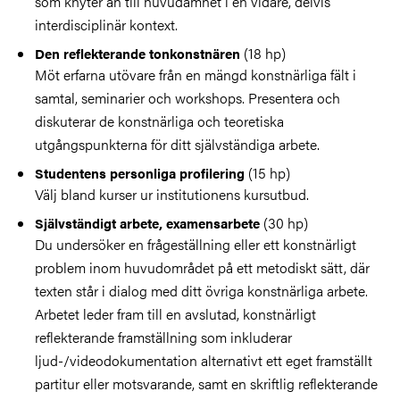
som knyter an till huvudämnet i en vidare, delvis
interdisciplinär kontext.
(18 hp)
Den reflekterande tonkonstnären
Möt erfarna utövare från en mängd konstnärliga fält i
samtal, seminarier och workshops. Presentera och
diskuterar de konstnärliga och teoretiska
utgångspunkterna för ditt självständiga arbete.
(15 hp)
Studentens personliga profilering
Välj bland kurser ur institutionens kursutbud.
(30 hp)
Självständigt arbete, examensarbete
Du undersöker en frågeställning eller ett konstnärligt
problem inom huvudområdet på ett metodiskt sätt, där
texten står i dialog med ditt övriga konstnärliga arbete.
Arbetet leder fram till en avslutad, konstnärligt
reflekterande framställning som inkluderar
ljud-/videodokumentation alternativt ett eget framställt
partitur eller motsvarande, samt en skriftlig reflekterande