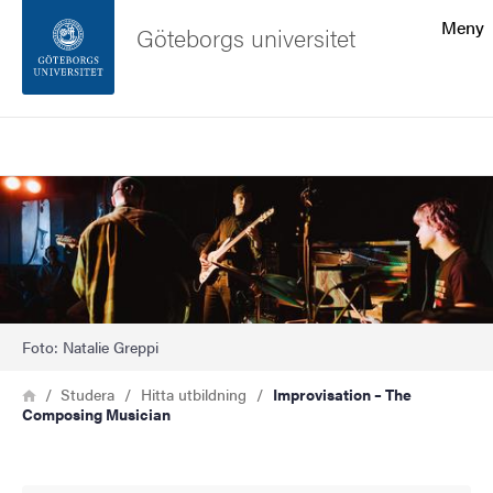
Sökfunktionen
Meny
Göteborgs universitet
Sidfoten
Sök
Kontakta universitetet
Bild
Om webbplatsen
Foto: Natalie Greppi
Länkstig
Hem
Studera
Hitta utbildning
Improvisation – The
Composing Musician