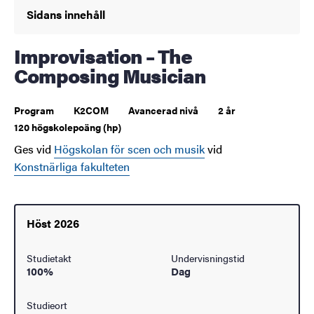
Sidans innehåll
Improvisation – The
Composing Musician
Program
K2COM
Avancerad nivå
2 år
120 högskolepoäng (hp)
Ges vid
Högskolan för scen och musik
vid
Konstnärliga fakulteten
Höst 2026
Studietakt
Undervisningstid
100%
Dag
Studieort