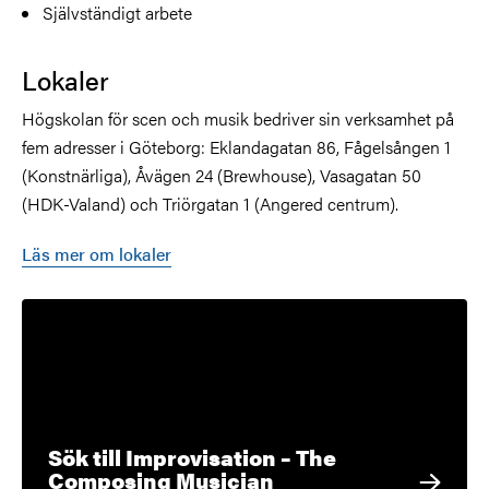
Självständigt arbete
Lokaler
Högskolan för scen och musik bedriver sin verksamhet på
fem adresser i Göteborg: Eklandagatan 86, Fågelsången 1
(Konstnärliga), Åvägen 24 (Brewhouse), Vasagatan 50
(HDK-Valand) och Triörgatan 1 (Angered centrum).
Läs mer om lokaler
Sök till Improvisation – The
Composing Musician