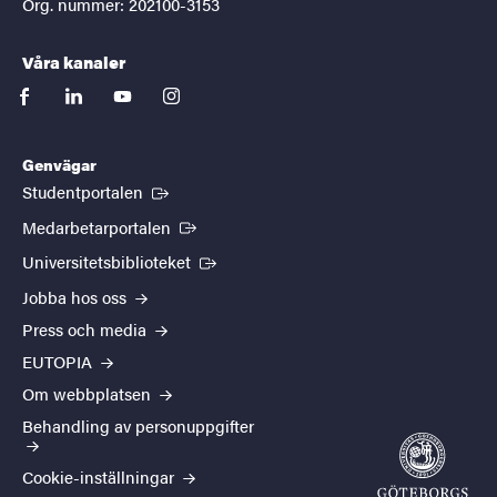
Org. nummer: 202100-3153
Våra kanaler
facebook
linkedin
youtube
instagram
Genvägar
(Extern länk)
Studentportalen
(Extern länk)
Medarbetarportalen
(Extern länk)
Universitetsbiblioteket
Jobba hos oss
Press och media
EUTOPIA
Om webbplatsen
Behandling av personuppgifter
Cookie-inställningar