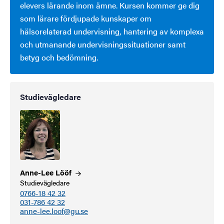
elevers lärande inom ämne. Kursen kommer ge dig
som lärare fördjupade kunskaper om
hälsorelaterad undervisning, hantering av komplexa
och utmanande undervisningssituationer samt
betyg och bedömning.
Studievägledare
Anne-Lee
Lööf
Studievägledare
0766-18 42 32
031-786 42 32
anne-lee.loof@gu.se