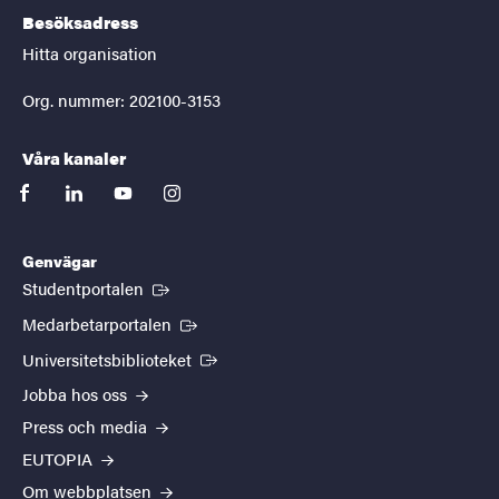
Besöksadress
Hitta organisation
Org. nummer: 202100-3153
Våra kanaler
facebook
linkedin
youtube
instagram
Genvägar
(Extern länk)
Studentportalen
(Extern länk)
Medarbetarportalen
(Extern länk)
Universitetsbiblioteket
Jobba hos oss
Press och media
EUTOPIA
Om webbplatsen