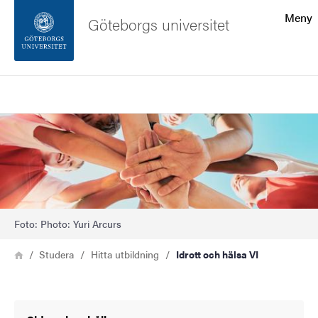
Sökfunktionen
Meny
Göteborgs universitet
Sidfoten
Sök
Kontakta universitetet
Bild
Om webbplatsen
Foto: Photo: Yuri Arcurs
Länkstig
Hem
Studera
Hitta utbildning
Idrott och hälsa VI