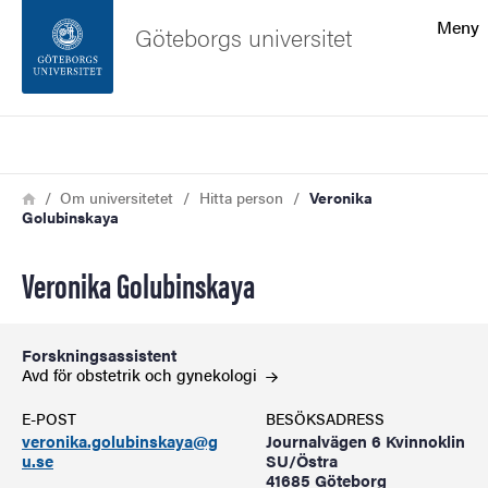
Sökfunktionen
Meny
Göteborgs universitet
Sidfoten
Sök
Kontakta universitetet
Länkstig
Hem
Om universitetet
Hitta person
Veronika
Golubinskaya
Om webbplatsen
Veronika Golubinskaya
Forskningsassistent
Avd för obstetrik och
gynekologi
E-POST
BESÖKSADRESS
veronika.golubinskaya@g
Journalvägen 6 Kvinnoklin
u.se
SU/Östra
41685 Göteborg