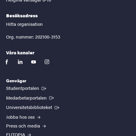
Besöksadress
Hitta organisation
Org. nummer: 202100-3153
Våra kanaler
facebook
linkedin
youtube
instagram
Genvägar
(Extern länk)
Studentportalen
(Extern länk)
Medarbetarportalen
(Extern länk)
Universitetsbiblioteket
Jobba hos oss
Press och media
EUTOPIA