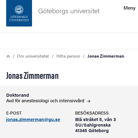
Sökfunktionen
Meny
Göteborgs universitet
Sidfoten
Sök
Kontakta universitetet
Länkstig
Hem
Om universitetet
Hitta person
Jonas Zimmerman
Om webbplatsen
Jonas Zimmerman
Doktorand
Avd för anestesiologi och
intensivvård
E-POST
BESÖKSADRESS
jonas.zimmerman@gu.se
Blå stråket 5, vån 3
SU/Sahlgrenska
41345 Göteborg