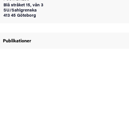
Blå stråket 15, vån 3
oss
SU/Sahlgrenska
413 45 Göteborg
on
värderingar
Publikationer
och traditioner