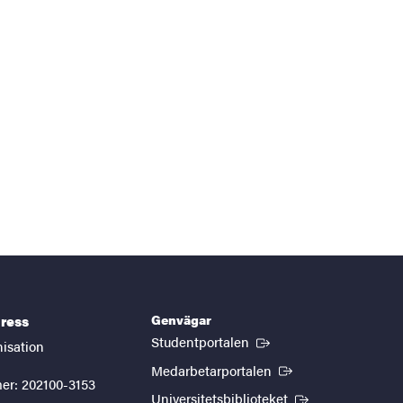
Genvägar
ress
(Extern länk)
Studentportalen
nisation
(Extern länk)
Medarbetarportalen
er: 202100-3153
(Extern länk)
Universitetsbiblioteket