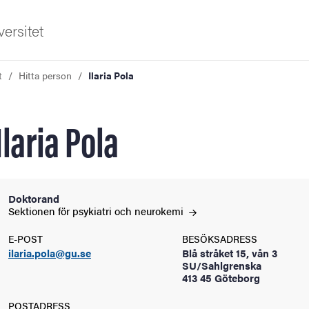
ersitet
t
Hitta person
Ilaria Pola
Ilaria Pola
ldning
Doktorand
Sektionen för psykiatri och
neurokemi
och innovation
E-POST
BESÖKSADRESS
ilaria.pola@gu.se
Blå stråket 15, vån 3
tetet
SU/Sahlgrenska
413 45 Göteborg
POSTADRESS