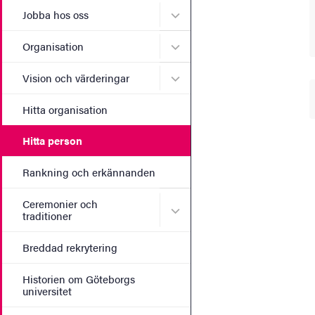
Undermeny för Jobba hos 
Jobba hos oss
Undermeny för Organisati
Organisation
Undermeny för Vision och 
Vision och värderingar
Hitta organisation
Hitta person
Rankning och erkännanden
Ceremonier och
Undermeny för Ceremonier 
traditioner
Breddad rekrytering
Historien om Göteborgs
universitet