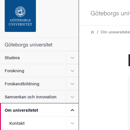
Sökfunktionen
Göteborgs univ
Sidfoten
Länkstig
Hem
Om universitete
Kontakta universitetet
Göteborgs universitet
Undermeny för Studera
Studera
Om webbplatsen
Undermeny för Forskning
Forskning
Undermeny för Forskarutbi
Forskarutbildning
Undermeny för Samverkan 
Samverkan och innovation
Undermeny för Om universi
Om universitetet
Undermeny för Kontakt
Kontakt