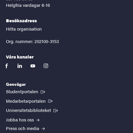
Helgfria vardagar 8-16
Besöksadress
Hitta organisation
Org. nummer: 202100-3153
Våra kanaler
facebook
linkedin
youtube
instagram
Genvägar
(Extern länk)
Studentportalen
(Extern länk)
Medarbetarportalen
(Extern länk)
Universitetsbiblioteket
Jobba hos oss
Press och media