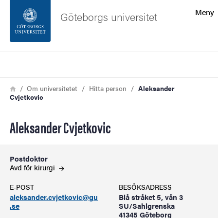
Sökfunktionen
Meny
Göteborgs universitet
Sidfoten
Sök
Kontakta universitetet
Länkstig
Hem
Om universitetet
Hitta person
Aleksander
Cvjetkovic
Om webbplatsen
Aleksander Cvjetkovic
Postdoktor
Avd för
kirurgi
E-POST
BESÖKSADRESS
aleksander.cvjetkovic@gu
Blå stråket 5, vån 3
.se
SU/Sahlgrenska
41345 Göteborg