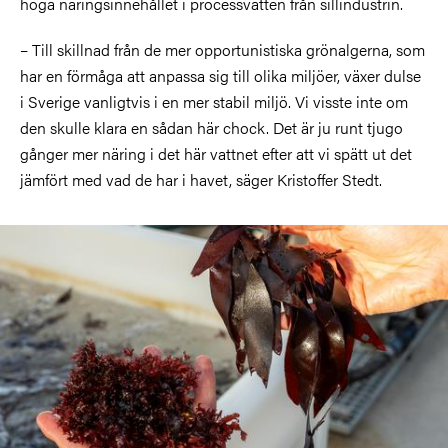
höga näringsinnehållet i processvatten från sillindustrin.
– Till skillnad från de mer opportunistiska grönalgerna, som
har en förmåga att anpassa sig till olika miljöer, växer dulse
i Sverige vanligtvis i en mer stabil miljö. Vi visste inte om
den skulle klara en sådan här chock. Det är ju runt tjugo
gånger mer näring i det här vattnet efter att vi spätt ut det
jämfört med vad de har i havet, säger Kristoffer Stedt.
Bild