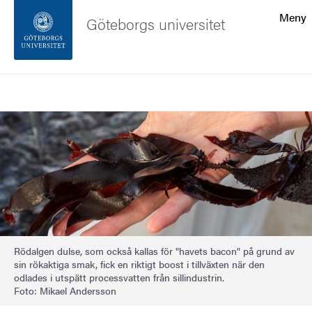
Sökfunktionen
Meny
Göteborgs universitet
Sidfoten
Sök
Kontakta universitetet
Bild
Om webbplatsen
Rödalgen dulse, som också kallas för "havets bacon" på grund av
sin rökaktiga smak, fick en riktigt boost i tillväxten när den
odlades i utspätt processvatten från sillindustrin.
Foto: Mikael Andersson