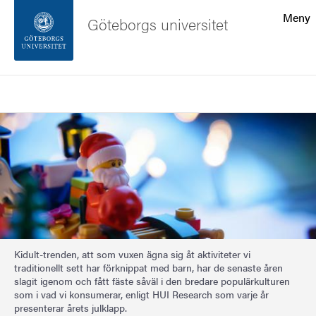
Sökfunktionen
Meny
Göteborgs universitet
Sidfoten
Sök
Kontakta universitetet
Bild
Om webbplatsen
Kidult-trenden, att som vuxen ägna sig åt aktiviteter vi
traditionellt sett har förknippat med barn, har de senaste åren
slagit igenom och fått fäste såväl i den bredare populärkulturen
som i vad vi konsumerar, enligt HUI Research som varje år
presenterar årets julklapp.