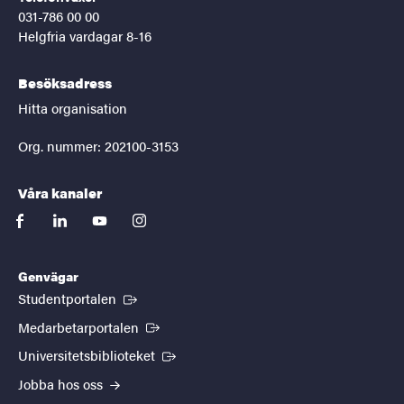
031-786 00 00
Helgfria vardagar 8-16
Besöksadress
Hitta organisation
Org. nummer: 202100-3153
Våra kanaler
facebook
linkedin
youtube
instagram
Genvägar
(Extern länk)
Studentportalen
(Extern länk)
Medarbetarportalen
(Extern länk)
Universitetsbiblioteket
Jobba hos oss