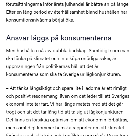
förutsättningarna inför årets julhandel är bättre än på länge.
Efter en lång period av återhållsamhet bland hushållen har
konsumtionsnivåerna börjat öka.
Ansvar läggs på konsumenterna
Men hushållen nås av dubbla budskap. Samtidigt som man
ska tänka på klimatet och inte köpa onödiga saker, är
uppmaningen från politikernas håll att det är
konsumenterna som ska ta Sverige ur lågkonjunkturen.
– Att tänka långsiktigt och spara lite i ladorna är ett rimligt
och positivt resonemang, även om det leder till att Sveriges
ekonomi inte tar fart. Vi har länge matats med att det går
trögt och att det tar lång tid att ta sig ut lågkonjunkturen.
Det
finns en försiktig optimism om att ekonomin förbättras,
men samtidigt kommer hemska rapporter om att klimatet
förändras och alla krig och konflikter som pågår. Dessutom