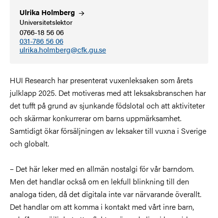
Ulrika
Holmberg
Universitetslektor
0766-18 56 06
031-786 56 06
ulrika.holmberg@cfk.gu.se
HUI Research har presenterat vuxenleksaken som årets
julklapp 2025. Det motiveras med att leksaksbranschen har
det tufft på grund av sjunkande födslotal och att aktiviteter
och skärmar konkurrerar om barns uppmärksamhet.
Samtidigt ökar försäljningen av leksaker till vuxna i Sverige
och globalt.
– D
et här leker med en allmän nostalgi för vår barndom.
Men det handlar också om en lekfull blinkning till den
analoga tiden, då det digitala inte var närvarande överallt.
Det handlar om att komma i kontakt med vårt inre barn,