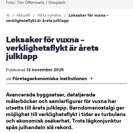
Foto: Tim Offermans / Unsplash
Länkstig
Hem
Aktuellt
Hitta nyheter
Leksaker för vuxna –
verklighetsflykt är årets julklapp
Leksaker för vuxna –
verklighetsflykt är årets
julklapp
13 november 2025
Publicerad
Företagsekonomiska
institutionen
vid
Avancerade byggsatser, detaljerade
målarböcker och samlarfigurer för vuxna har
utsetts till årets julklapp. Barndomsnostalgi ger
möjlighet till verklighetsflykt i tider av turbulens
och ekonomisk osäkerhet. Trots lågkonjunktur
spås julhandeln slå rekord.