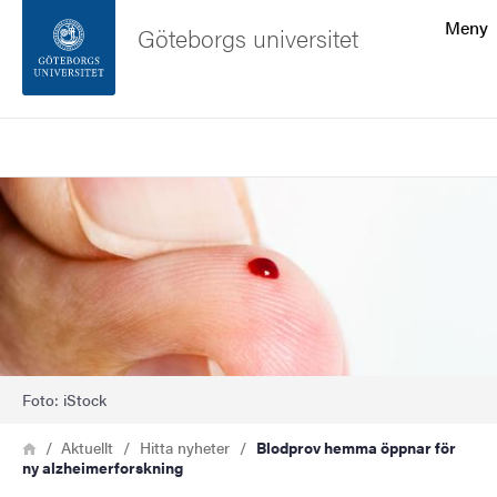
Sökfunktionen
Meny
Göteborgs universitet
Sidfoten
Sök
Kontakta universitetet
Bild
Om webbplatsen
Foto: iStock
Länkstig
Hem
Aktuellt
Hitta nyheter
Blodprov hemma öppnar för
ny alzheimerforskning