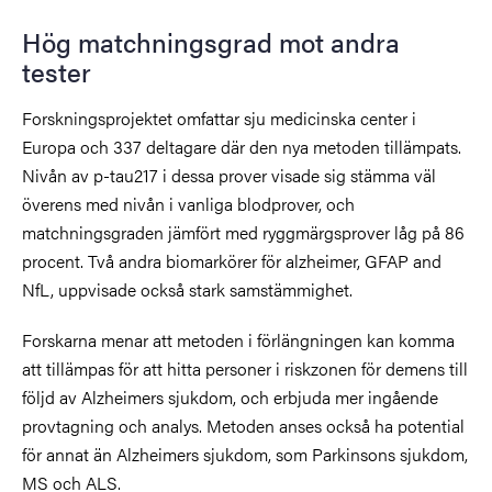
Hög matchningsgrad mot andra
tester
Forskningsprojektet omfattar sju medicinska center i
Europa och 337 deltagare där den nya metoden tillämpats.
Nivån av p-tau217 i dessa prover visade sig stämma väl
överens med nivån i vanliga blodprover, och
matchningsgraden jämfört med ryggmärgsprover låg på 86
procent. Två andra biomarkörer för alzheimer, GFAP and
NfL, uppvisade också stark samstämmighet.
Forskarna menar att metoden i förlängningen kan komma
att tillämpas för att hitta personer i riskzonen för demens till
följd av Alzheimers sjukdom, och erbjuda mer ingående
provtagning och analys. Metoden anses också ha potential
för annat än Alzheimers sjukdom, som Parkinsons sjukdom,
MS och ALS.