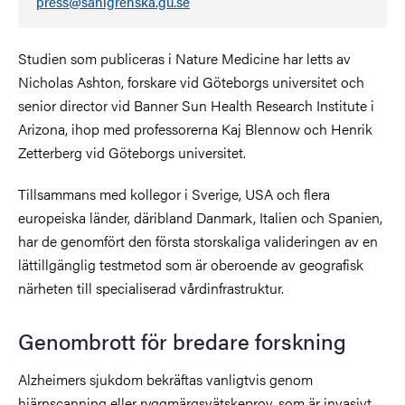
press@sahlgrenska.gu.se
Studien som publiceras i Nature Medicine har letts av
Nicholas Ashton, forskare vid Göteborgs universitet och
senior director vid Banner Sun Health Research Institute i
Arizona, ihop med professorerna Kaj Blennow och Henrik
Zetterberg vid Göteborgs universitet.
Tillsammans med kollegor i Sverige, USA och flera
europeiska länder, däribland Danmark, Italien och Spanien,
har de genomfört den första storskaliga valideringen av en
lättillgänglig testmetod som är oberoende av geografisk
närheten till specialiserad vårdinfrastruktur.
Genombrott för bredare forskning
Alzheimers sjukdom bekräftas vanligtvis genom
hjärnscanning eller ryggmärgsvätskeprov, som är invasivt