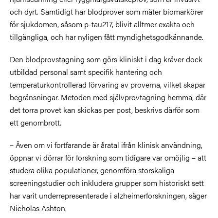
och dyrt. Samtidigt har blodprover som mäter biomarkörer
för sjukdomen, såsom p-tau217, blivit alltmer exakta och
tillgängliga, och har nyligen fått myndighetsgodkännande.
Den blodprovstagning som görs kliniskt i dag kräver dock
utbildad personal samt specifik hantering och
temperaturkontrollerad förvaring av proverna, vilket skapar
begränsningar. Metoden med självprovtagning hemma, där
det torra provet kan skickas per post, beskrivs därför som
ett genombrott.
– Även om vi fortfarande är åratal ifrån klinisk användning,
öppnar vi dörrar för forskning som tidigare var omöjlig – att
studera olika populationer, genomföra storskaliga
screeningstudier och inkludera grupper som historiskt sett
har varit underrepresenterade i alzheimerforskningen, säger
Nicholas Ashton.