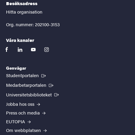
Besöksadress
Hitta organisation
Org. nummer: 202100-3153
Våra kanaler
facebook
linkedin
youtube
instagram
Genvägar
(Extern länk)
Studentportalen
(Extern länk)
Medarbetarportalen
(Extern länk)
Universitetsbiblioteket
Jobba hos oss
Press och media
EUTOPIA
Om webbplatsen