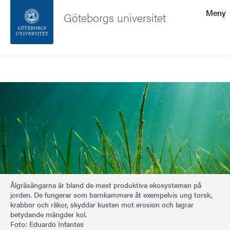
Sökfunktionen
Meny
Göteborgs universitet
Sidfoten
Sök
Kontakta universitetet
Bild
Om webbplatsen
Ålgräsängarna är bland de mest produktiva ekosystemen på
jorden. De fungerar som barnkammare åt exempelvis ung torsk,
krabbor och räkor, skyddar kusten mot erosion och lagrar
betydande mängder kol.
Foto: Eduardo Infantes