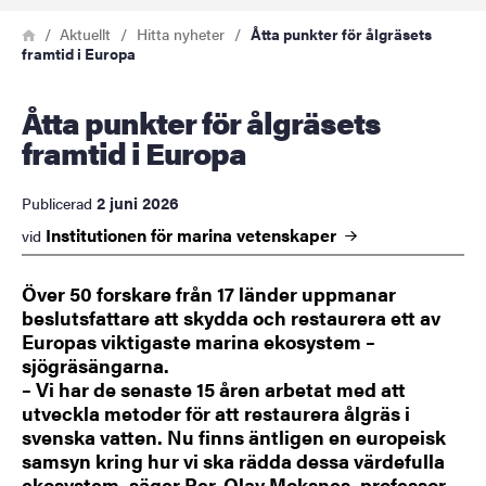
Länkstig
Hem
Aktuellt
Hitta nyheter
Åtta punkter för ålgräsets
framtid i Europa
Åtta punkter för ålgräsets
framtid i Europa
2 juni 2026
Publicerad
Institutionen för marina
vetenskaper
vid
Över 50 forskare från 17 länder uppmanar
beslutsfattare att skydda och restaurera ett av
Europas viktigaste marina ekosystem –
sjögräsängarna.
– Vi har de senaste 15 åren arbetat med att
utveckla metoder för att restaurera ålgräs i
svenska vatten. Nu finns äntligen en europeisk
samsyn kring hur vi ska rädda dessa värdefulla
ekosystem, säger Per-Olav Moksnes, professor