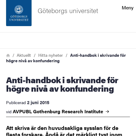
Sökfunktionen
Meny
Göteborgs universitet
Sidfoten
Sök
Kontakta universitetet
Länkstig
Hem
Aktuellt
Hitta nyheter
Anti-handbok i skrivande för
högre nivå av konfundering
Om webbplatsen
Anti-handbok i skrivande för
högre nivå av konfundering
2 juni 2015
Publicerad
AVPUBL Gothenburg Research
Institute
vid
Att skriva är den huvudsakliga sysslan för de
flesta forskare. Ändå är det märkligt tyst inom