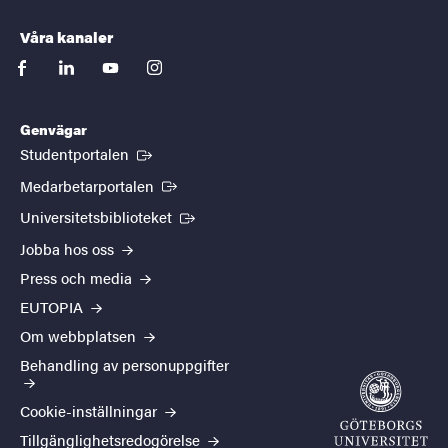
Våra kanaler
facebook
linkedin
youtube
instagram
Genvägar
(Extern länk)
Studentportalen
(Extern länk)
Medarbetarportalen
(Extern länk)
Universitetsbiblioteket
Jobba hos oss
Press och media
EUTOPIA
Om webbplatsen
Behandling av personuppgifter
Cookie-inställningar
Tillgänglighetsredogörelse