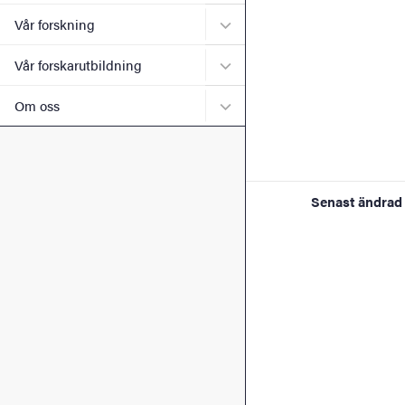
Undermeny för Vår forskni
Vår forskning
Undermeny för Vår forskaru
Vår forskarutbildning
Undermeny för Om oss
Om oss
Senast ändrad