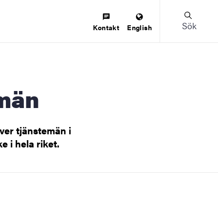
Sök
Kontakt
English
emän
över tjänstemän i
 i hela riket.