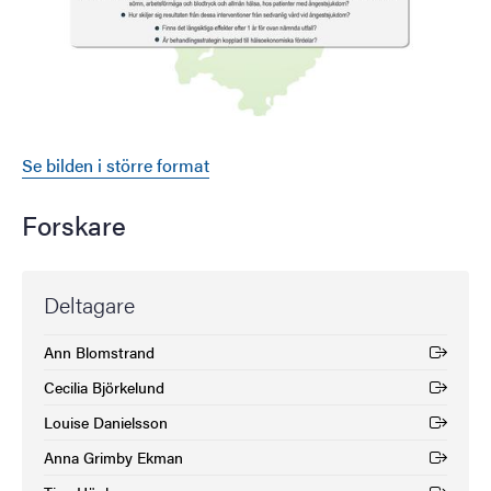
Se bilden i större format
Forskare
Deltagare
Ann Blomstrand
(Extern länk)
Cecilia Björkelund
(Extern länk)
Louise Danielsson
(Extern länk)
Anna Grimby Ekman
(Extern länk)