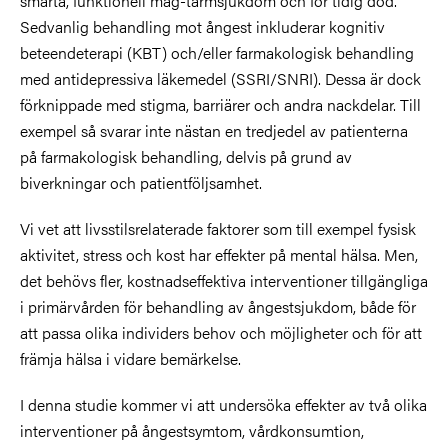
smärta, funktionell mag-tarmsjukdom och för tidig död.
Sedvanlig behandling mot ångest inkluderar kognitiv
beteendeterapi (KBT) och/eller farmakologisk behandling
med antidepressiva läkemedel (SSRI/SNRI). Dessa är dock
förknippade med stigma, barriärer och andra nackdelar. Till
exempel så svarar inte nästan en tredjedel av patienterna
på farmakologisk behandling, delvis på grund av
biverkningar och patientföljsamhet.
Vi vet att livsstilsrelaterade faktorer som till exempel fysisk
aktivitet, stress och kost har effekter på mental hälsa. Men,
det behövs fler, kostnadseffektiva interventioner tillgängliga
i primärvården för behandling av ångestsjukdom, både för
att passa olika individers behov och möjligheter och för att
främja hälsa i vidare bemärkelse.
I denna studie kommer vi att undersöka effekter av två olika
interventioner på ångestsymtom, vårdkonsumtion,