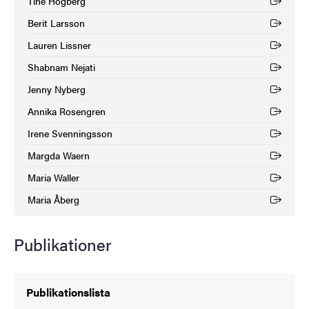
Tine Högberg
(Extern länk)
Berit Larsson
(Extern länk)
Lauren Lissner
(Extern länk)
Shabnam Nejati
(Extern länk)
Jenny Nyberg
(Extern länk)
Annika Rosengren
(Extern länk)
Irene Svenningsson
(Extern länk)
Margda Waern
(Extern länk)
Maria Waller
(Extern länk)
Maria Åberg
(Extern länk)
Publikationer
Publikationslista