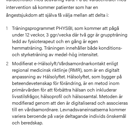
intervention så kommer patienter som har en
ångestsjukdom att själva få välja mellan att delta i:
Träningsprogrammet PHYSBI, som kommer att pågå
under 12 veckor, 3 ggr/vecka där två ggr är gruppträning
ledd av fysioterapeut och en gång är egen
hemmaträning. Träningen innehåller både konditions-
och styrketräning av medel-hög intensitet.
Modifierat e-Hälsolyft/Vårdsamordnarkontakt enligt
regional medicinsk riktlinje (RMR), som är en digitalt
anpassning av Hälsolyftet. Hälsolyftet, som bygger på
beteendevetenskap för förändring, är en metod inom
primärvården för att förbättra hälsan och inkluderar
livsstilsfrågor, hälsoprofil och hälsosamtal. Metoden är
modifierad genom att den är digitaliserad och associeras
till en vårdsamordnare. Levnadsvaneinsatserna kommer
variera beroende på varje deltagande individs önskemål
och beredskap.