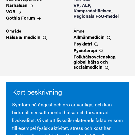
Närhälsan
VR, ALF,
Kampradstiftelsen,
VGR
Regionala FoU-medel
Gothia
Forum
Område
Ämne
Hälsa &
medicin
Allmänmedicin
Psykiatri
Fysioterapi
Folkhälsovetenskap,
global hälsa och
socialmedicin
Kort beskrivning
Symtom på ångest och oro är vanliga, och kan
bidra till nedsatt mental hälsa och försämrad
livskvalitet. Vi vet att livsstilsrelaterade faktorer som
till exempel fysisk aktivitet, stress och kost har