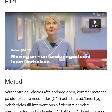
Film
Video (04:22)
Moving on – en forskningsstudie
inom Närhälsan
Metod
Vårdcentraler i Västra Götalandsregionen, kommer matchas
på storlek, care need index (CNI) och storstad/landsbygd
och fördelas till interventions-vårdcentraler och till
vårdcentraler med sedvanlig vård. På de vårdcentraler med