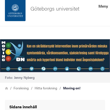
Sökfunktionen
Meny
Göteborgs universitet
Sidfoten
Sök
Kontakta universitetet
Bild
Om webbplatsen
Foto: Jenny Nyberg
Länkstig
Hem
Forskning
Hitta forskning
Moving on!
Sidans innehåll