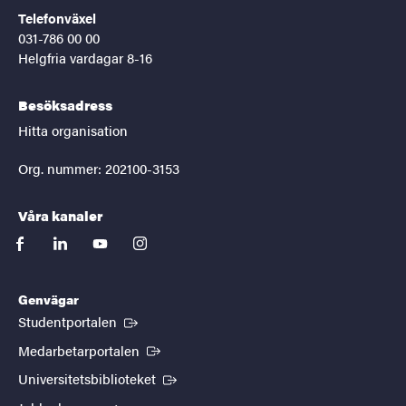
Telefonväxel
031-786 00 00
Helgfria vardagar 8-16
Besöksadress
Hitta organisation
Org. nummer: 202100-3153
Våra kanaler
facebook
linkedin
youtube
instagram
Genvägar
(Extern länk)
Studentportalen
(Extern länk)
Medarbetarportalen
(Extern länk)
Universitetsbiblioteket