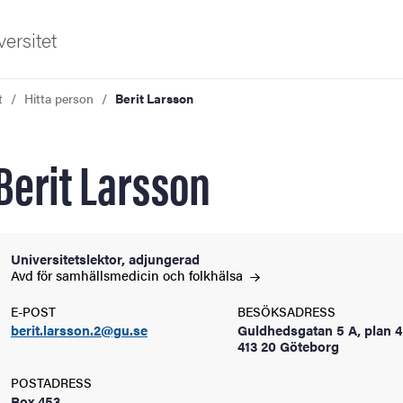
ersitet
t
Hitta person
Berit Larsson
Berit Larsson
ldning
Universitetslektor, adjungerad
Avd för samhällsmedicin och
folkhälsa
och innovation
E-POST
BESÖKSADRESS
berit.larsson.2@gu.se
Guldhedsgatan 5 A, plan 4
tetet
413 20 Göteborg
POSTADRESS
Box 453