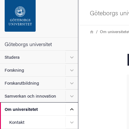
Sökfunktionen
Göteborgs univ
Sidfoten
Länkstig
Hem
Om universitete
Kontakta universitetet
Göteborgs universitet
Undermeny för Studera
Studera
Om webbplatsen
Undermeny för Forskning
Forskning
Undermeny för Forskarutbi
Forskarutbildning
Undermeny för Samverkan 
Samverkan och innovation
Undermeny för Om universi
Om universitetet
Undermeny för Kontakt
Kontakt