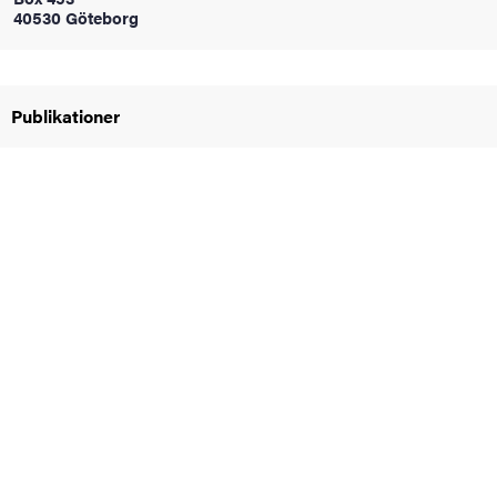
40530 Göteborg
oss
on
Publikationer
värderingar
och traditioner