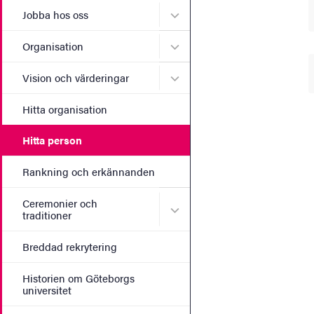
Undermeny för Jobba hos 
Jobba hos oss
Undermeny för Organisati
Organisation
Undermeny för Vision och 
Vision och värderingar
Hitta organisation
Hitta person
Rankning och erkännanden
Ceremonier och
Undermeny för Ceremonier 
traditioner
Breddad rekrytering
Historien om Göteborgs
universitet