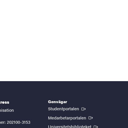
Genvägar
ress
(Extern länk)
Studentportalen
nisation
(Extern länk)
Medarbetarportalen
er: 202100-3153
(Extern länk)
Universitetsbiblioteket