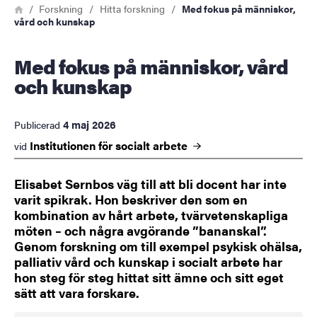
Länkstig
Hem
Forskning
Hitta forskning
Med fokus på människor,
vård och kunskap
Med fokus på människor, vård
och kunskap
4 maj 2026
Publicerad
Institutionen för socialt
arbete
vid
Elisabet Sernbos väg till att bli docent har inte
varit spikrak. Hon beskriver den som en
kombination av hårt arbete, tvärvetenskapliga
möten – och några avgörande ”bananskal”.
Genom forskning om till exempel psykisk ohälsa,
palliativ vård och kunskap i socialt arbete har
hon steg för steg hittat sitt ämne och sitt eget
sätt att vara forskare.