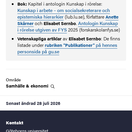
Kapitel i antologin
Kunskap i rörelse:
Bok:
Kunskap i arbete – om socialsekreterare och
epistemiska hierarkier
(lub.lu.se), författare
Anette
och
.
Antologin Kunskap
Skårner
Elisabet Sernbo
i rörelse utgiven av FYS
2025
(forskarskolanfys.se)
av
: De finns
Vetenskapliga artiklar
Elisabet Sernbo
listade under
på hennes
rubriken "Publikationer"
personsida på gu.se
Område
Samhälle &
ekonomi
Senast ändrad
28 juli 2026
Kontakt
Göteborgs universitet