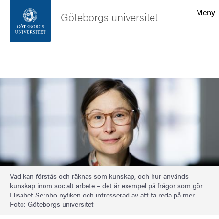
Sökfunktionen
Meny
Göteborgs universitet
Sidfoten
Sök
Kontakta universitetet
Bild
Om webbplatsen
Vad kan förstås och räknas som kunskap, och hur används
kunskap inom socialt arbete – det är exempel på frågor som gör
Elisabet Sernbo nyfiken och intresserad av att ta reda på mer.
Foto: Göteborgs universitet