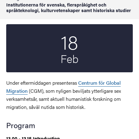
Institutionerna för svenska, flerspråkighet och
språkteknologi, kulturvetenskaper samt historiska studier
18
Startdatum
2026
Feb
Under eftermiddagen presenteras
Centrum för Global
Migration
(CGM), som nyligen beviljats ytterligare sex
verksamhetsår, samt aktuell humanistisk forskning om
migration, såväl nutida som historisk.
Program
13.00 - 13.15 Introduction