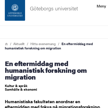
Sökfunktionen
Meny
Göteborgs universitet
Sidfoten
Sök
Kontakta universitetet
Länkstig
Hem
Aktuellt
Hitta evenemang
En eftermiddag med
humanistisk forskning om migration
Om webbplatsen
En eftermiddag med
humanistisk forskning om
migration
Kultur & språk
Samhälle & ekonomi
Humanistiska fakulteten anordnar en
eftermiddag med fokus på migrationsforskning.