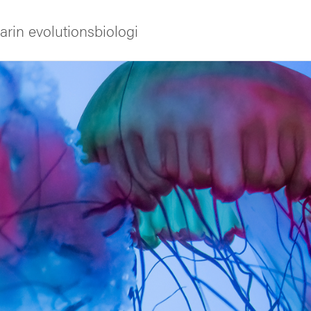
rin evolutionsbiologi
iversitet