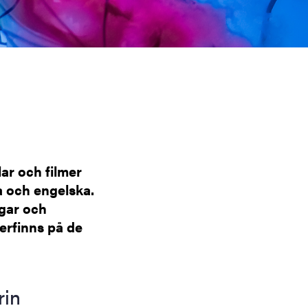
lar och filmer
a och engelska.
ngar och
rfinns på de
rin