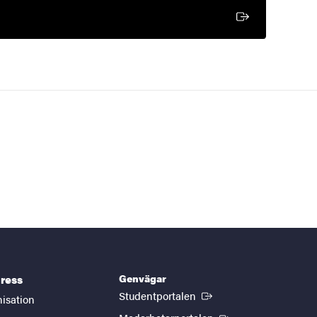
Genvägar
ress
(Extern länk)
Studentportalen
nisation
(Extern länk)