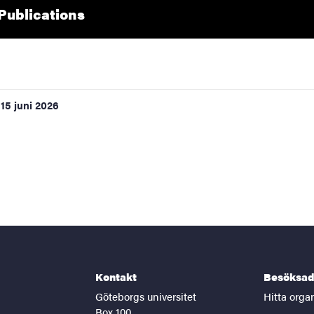
Extern länk
ublications
15 juni 2026
Kontakt
Besöksad
Göteborgs universitet
Hitta orga
Box 100