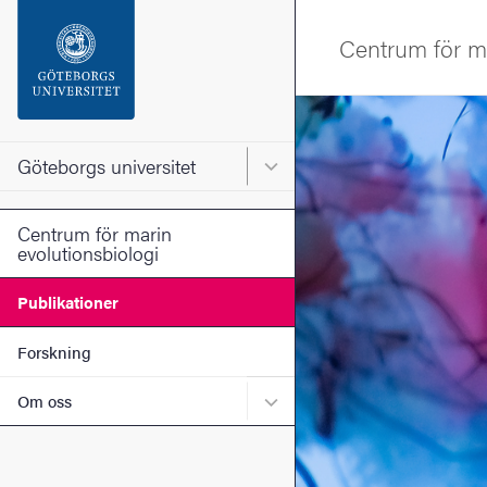
Sökfunktionen
Centrum för ma
Sidfoten
Bild
Kontakta universitetet
Göteborgs universitet
Huvudmeny för Göteborgs un
Om webbplatsen
Centrum för marin
evolutionsbiologi
Publikationer
Forskning
Undermeny för Om oss
Om oss