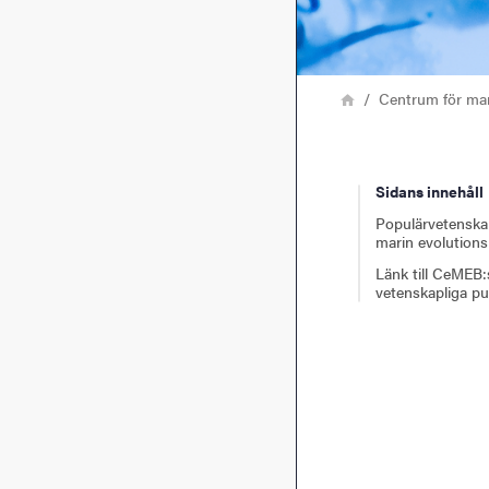
Länkstig
Hem
Centrum för mar
Sidans innehåll
Populärvetenska
marin evolutions
Länk till CeMEB:
vetenskapliga pu