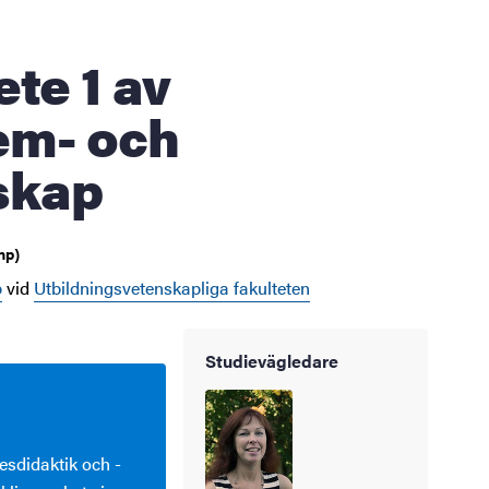
Hem- och
skap
hp)
p
vid
Utbildningsvetenskapliga fakulteten
Studievägledare
esdidaktik och -