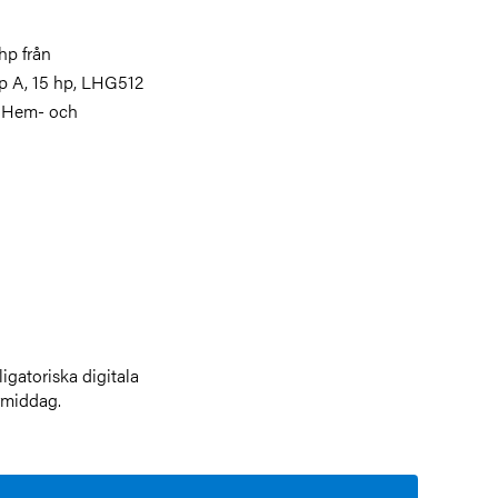
 hp från
 A, 15 hp, LHG512
 Hem- och
ligatoriska digitala
ermiddag.