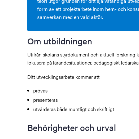
teori utgör grunden för ditt självständiga utve
form av ett projektarbete inom hem- och kon
samverkan med en vald aktör.
Om utbildningen
Utifrån skolans styrdokument och aktuell forskning
fokusera på lärandesituationer, pedagogiskt ledarska
Ditt utvecklingsarbete kommer att
prövas
presenteras
utvärderas både muntligt och skriftligt
Behörigheter och urval