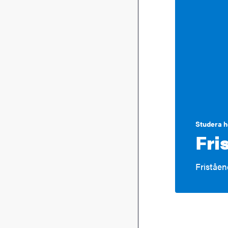
Studera h
Fri
Friståen