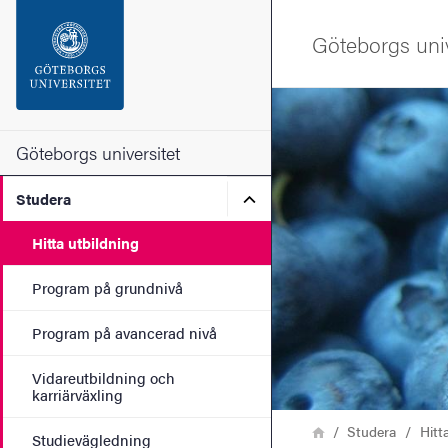
Sökfunktionen
Göteborgs univ
Sidfoten
Bild
Kontakta universitetet
Göteborgs universitet
Undermeny för Studera
Studera
Om webbplatsen
Hitta utbildning
Program på grundnivå
Program på avancerad nivå
Vidareutbildning och
karriärväxling
Länkstig
Hem
Studera
Hitt
Studievägledning