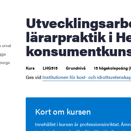
åden
Utvecklingsarbete 1 av
ehörighet och antagning
lärarpraktik i 
tudent
konsumentkun
 urval
ugga
rna
borgs
Kurs
LHG515
Grundnivå
15 högskolepoäng (
Ges vid
Institutionen för kost- och idrottsvetenska
ldning
och innovation
tetet
Kort om kursen
Innehållet i kursen är professionsinriktat. Ämn