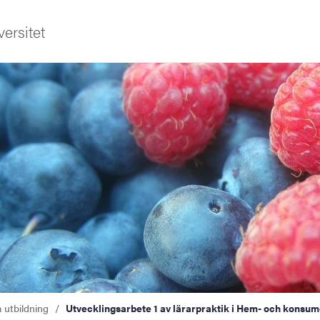
ersitet
a utbildning
Utvecklingsarbete 1 av lärarpraktik i Hem- och konsu