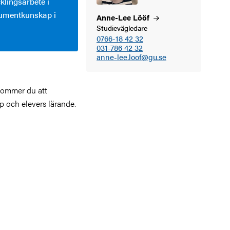
cklingsarbete i
sumentkunskap i
Anne-Lee
Lööf
Studievägledare
0766-18 42 32
031-786 42 32
anne-lee.loof@gu.se
 kommer du att
p och elevers lärande.