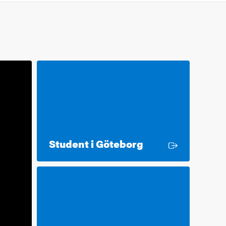
Extern länk
Student i Göteborg