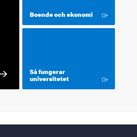
Extern länk
Boende och ekonomi
Så fungerar
Extern länk
universitetet