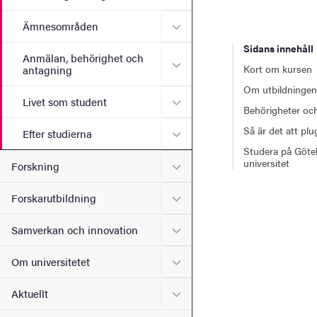
Undermeny för Ämnesomr
Ämnesområden
Sidans innehåll
Anmälan, behörighet och
Undermeny för Anmälan, b
Kort om kursen
antagning
Om utbildningen
Undermeny för Livet som s
Livet som student
Behörigheter och
Så är det att pl
Undermeny för Efter studie
Efter studierna
Studera på Göte
universitet
Undermeny för Forskning
Forskning
Undermeny för Forskarutbi
Forskarutbildning
Undermeny för Samverkan 
Samverkan och innovation
Undermeny för Om universi
Om universitetet
Undermeny för Aktuellt
Aktuellt