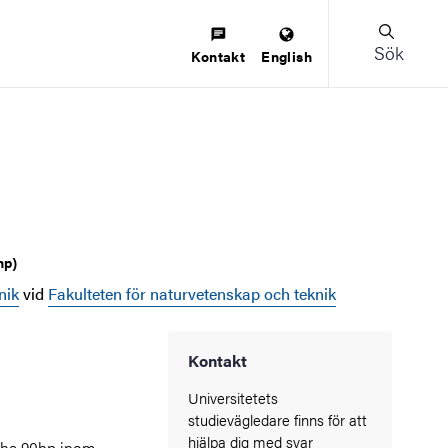
Sök
Kontakt
English
hp)
nik
vid
Fakulteten för naturvetenskap och teknik
Kontakt
Universitetets
studievägledare finns för att
hjälpa dig med svar
t ha 90hp inom