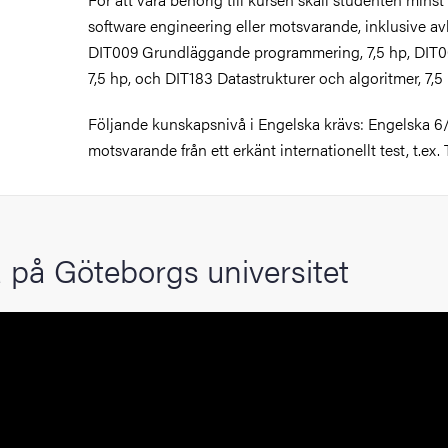
software engineering eller motsvarande, inklusive av
åden
DIT009 Grundläggande programmering, 7,5 hp, DIT0
7,5 hp, och DIT183 Datastrukturer och algoritmer, 7,5
ehörighet och antagning
Följande kunskapsnivå i Engelska krävs: Engelska 6/
tudent
motsvarande från ett erkänt internationellt test, t.ex
rna
 på Göteborgs universitet
ldning
och innovation
tetet