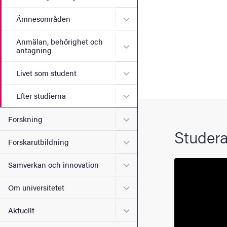
Undermeny för Ämnesomr
Ämnesområden
Anmälan, behörighet och
Undermeny för Anmälan, b
antagning
Undermeny för Livet som s
Livet som student
Undermeny för Efter studie
Efter studierna
Undermeny för Forskning
Forskning
Studera
Undermeny för Forskarutbi
Forskarutbildning
Undermeny för Samverkan 
Samverkan och innovation
Undermeny för Om universi
Om universitetet
Undermeny för Aktuellt
Aktuellt