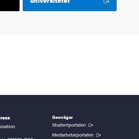
universitetet
Genvägar
ress
(Extern länk)
Studentportalen
nisation
(Extern länk)
Medarbetarportalen