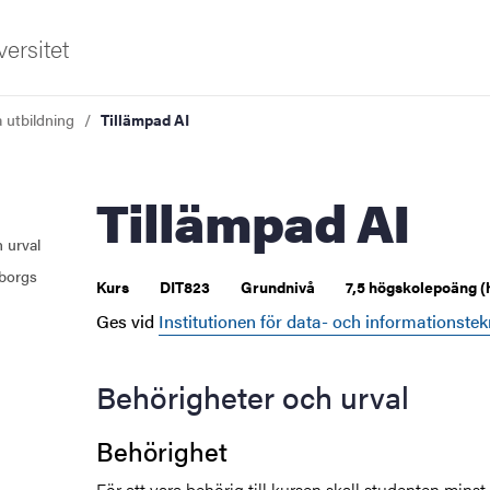
ersitet
a utbildning
Tillämpad AI
Tillämpad AI
 urval
borgs
Kurs
DIT823
Grundnivå
7,5 högskolepoäng (
Ges vid
Institutionen för data- och informationstek
Behörigheter och urval
Behörighet
För att vara behörig till kursen skall studenten mins