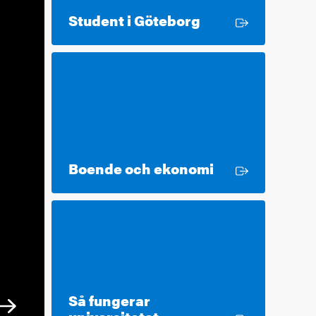
Extern länk
Student i Göteborg
Extern länk
Boende och ekonomi
Så fungerar
Extern länk