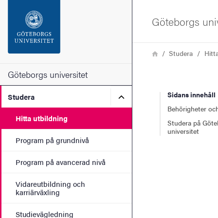
Sökfunktionen
Göteborgs univ
Sidfoten
Länkstig
Hem
Studera
Hitt
Kontakta universitetet
Göteborgs universitet
Sidans innehåll
Undermeny för Studera
Studera
Om webbplatsen
Behörigheter och
Hitta utbildning
Studera på Göte
universitet
Program på grundnivå
Program på avancerad nivå
Vidareutbildning och
karriärväxling
Studievägledning