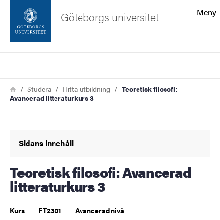
Sökfunktionen
Meny
Göteborgs universitet
Sidfoten
Sök
Kontakta universitetet
Länkstig
Hem
Studera
Hitta utbildning
Teoretisk filosofi:
Avancerad litteraturkurs 3
Om webbplatsen
Sidans innehåll
Teoretisk filosofi: Avancerad
litteraturkurs 3
Kurs
FT2301
Avancerad nivå