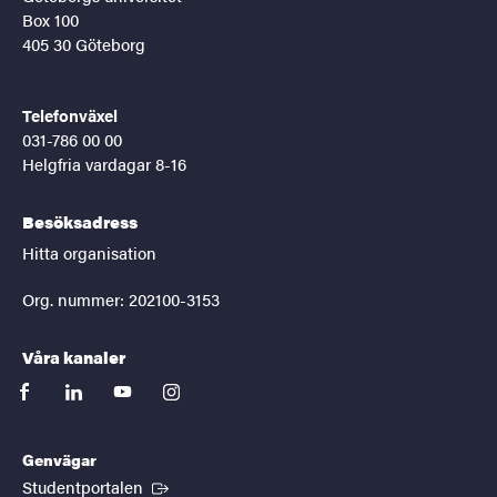
Box 100
405 30 Göteborg
Telefonväxel
031-786 00 00
Helgfria vardagar 8-16
Besöksadress
Hitta organisation
Org. nummer: 202100-3153
Våra kanaler
facebook
linkedin
youtube
instagram
Genvägar
(Extern länk)
Studentportalen