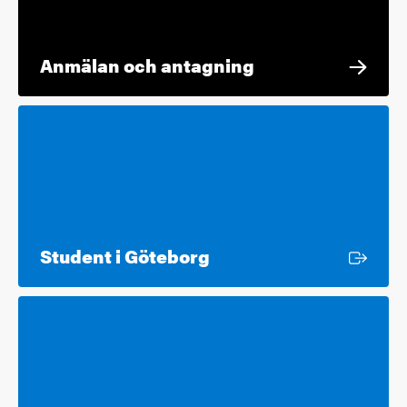
Anmälan och antagning
Extern länk
Student i Göteborg