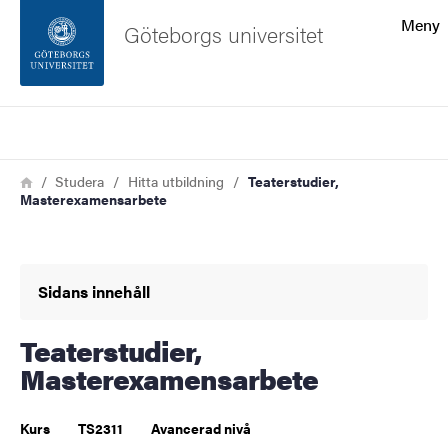
Sökfunktionen
Meny
Göteborgs universitet
Sidfoten
Sök
Kontakta universitetet
Länkstig
Hem
Studera
Hitta utbildning
Teaterstudier,
Masterexamensarbete
Om webbplatsen
Sidans innehåll
Teaterstudier,
Masterexamensarbete
Kurs
TS2311
Avancerad nivå