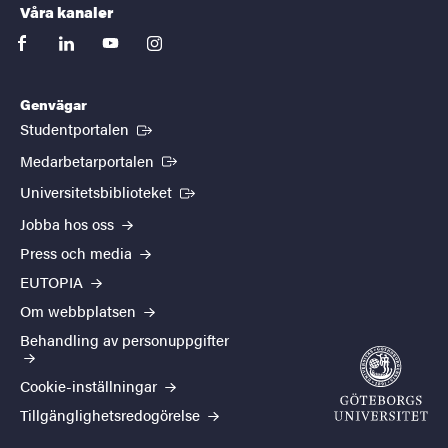
Våra kanaler
facebook
linkedin
youtube
instagram
Genvägar
(Extern länk)
Studentportalen
(Extern länk)
Medarbetarportalen
(Extern länk)
Universitetsbiblioteket
Jobba hos oss
Press och media
EUTOPIA
Om webbplatsen
Behandling av personuppgifter
Cookie-inställningar
Tillgänglighetsredogörelse