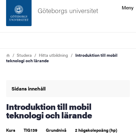
Sökfunktionen
Meny
Göteborgs universitet
Sidfoten
Sök
Kontakta universitetet
Länkstig
Hem
Studera
Hitta utbildning
Introduktion till mobil
teknologi och lärande
Om webbplatsen
Sidans innehåll
Introduktion till mobil
teknologi och lärande
Kurs
TIG139
Grundnivå
2 högskolepoäng (hp)