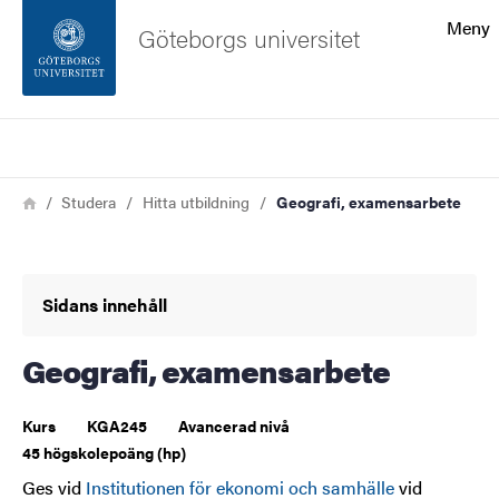
Sökfunktionen
Meny
Göteborgs universitet
Sidfoten
Sök
Kontakta universitetet
Länkstig
Hem
Studera
Hitta utbildning
Geografi, examensarbete
Om webbplatsen
Sidans innehåll
Geografi, examensarbete
Kurs
KGA245
Avancerad nivå
45 högskolepoäng (hp)
Ges vid
Institutionen för ekonomi och samhälle
vid