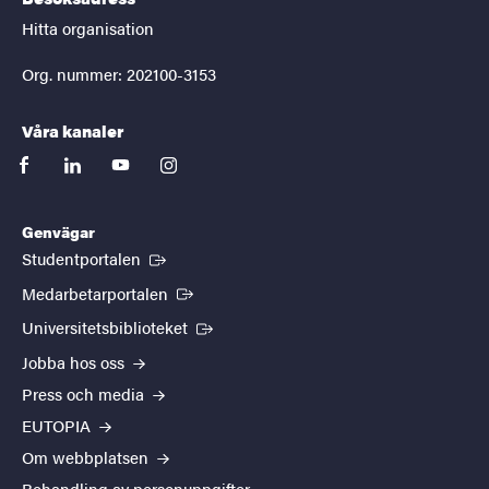
Hitta organisation
Org. nummer: 202100-3153
Våra kanaler
facebook
linkedin
youtube
instagram
Genvägar
(Extern länk)
Studentportalen
(Extern länk)
Medarbetarportalen
(Extern länk)
Universitetsbiblioteket
Jobba hos oss
Press och media
EUTOPIA
Om webbplatsen
Behandling av personuppgifter