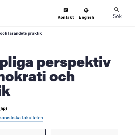
Sök
Kontakt
English
och lärandets praktik
mokrati och
ik
(hp)
anistiska fakulteten