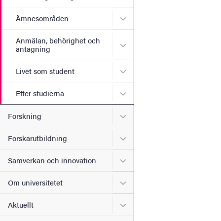
Undermeny för Ämnesomr
Ämnesområden
Anmälan, behörighet och
Undermeny för Anmälan, b
antagning
Undermeny för Livet som s
Livet som student
Undermeny för Efter studie
Efter studierna
Undermeny för Forskning
Forskning
Undermeny för Forskarutbi
Forskarutbildning
Undermeny för Samverkan 
Samverkan och innovation
Undermeny för Om universi
Om universitetet
Undermeny för Aktuellt
Aktuellt