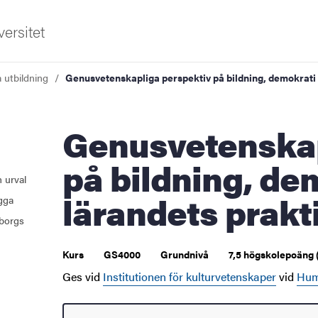
ersitet
a utbildning
Genusvetenskapliga perspektiv på bildning, demokrati 
Genusvetenskapliga perspektiv
på bildning, de
 urval
lärandets prakt
ugga
borgs
Kurs
GS4000
Grundnivå
7,5 högskolepoäng 
Ges vid
Institutionen för kulturvetenskaper
vid
Hum