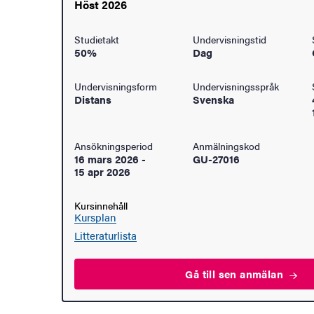
Höst 2026
åden
Studietakt
Undervisningstid
50%
Dag
ehörighet och antagning
Undervisningsform
Undervisningsspråk
tudent
Distans
Svenska
rna
Ansökningsperiod
Anmälningskod
16 mars 2026
-
GU-27016
15 apr 2026
ldning
Kursinnehåll
Kursplan
och innovation
Litteraturlista
tetet
Gå till sen
anmälan