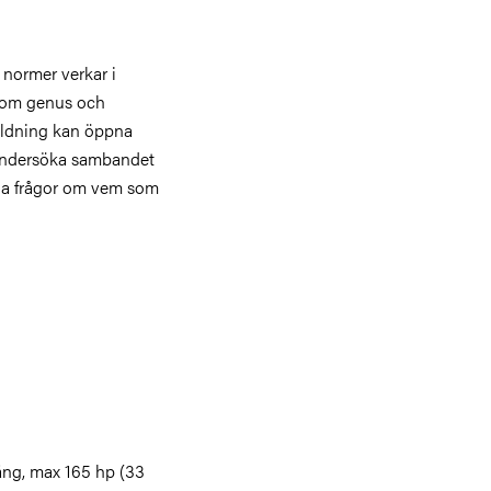
 normer verkar i
g om genus och
bildning kan öppna
undersöka sambandet
ala frågor om vem som
ng, max 165 hp (33