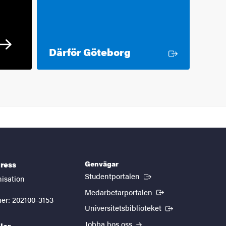
Extern länk
Därför Göteborg
Genvägar
ress
(Extern länk)
Studentportalen
nisation
(Extern länk)
Medarbetarportalen
er: 202100-3153
(Extern länk)
Universitetsbiblioteket
Jobba hos oss
ler