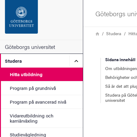
Sökfunktionen
Göteborgs univ
Sidfoten
Länkstig
Hem
Studera
Hitt
Kontakta universitetet
Göteborgs universitet
Sidans innehåll
Undermeny för Studera
Studera
Om webbplatsen
Om utbildningen
Hitta utbildning
Behörigheter och
Så är det att pl
Program på grundnivå
Studera på Göte
universitet
Program på avancerad nivå
Vidareutbildning och
karriärväxling
Studievägledning