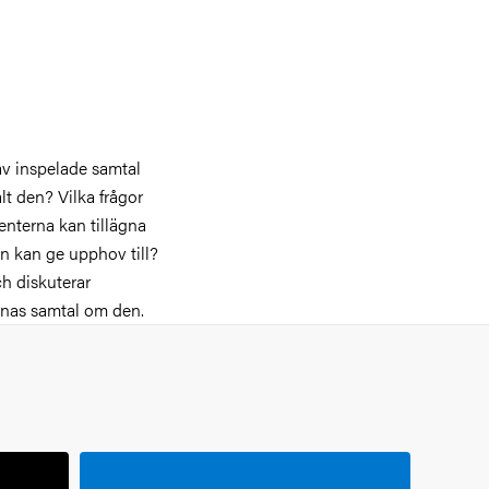
av inspelade samtal
alt den? Vilka frågor
denterna kan tillägna
ren kan ge upphov till?
ch diskuterar
rarnas samtal om den.