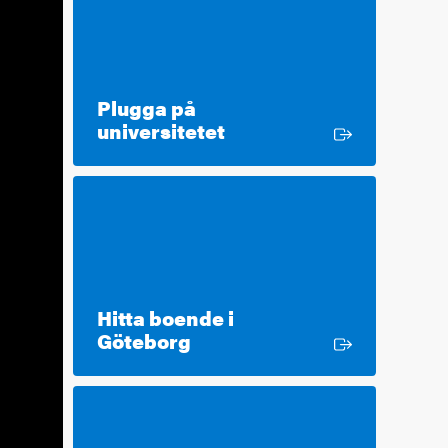
Plugga på
Extern länk
universitetet
Hitta boende i
Extern länk
Göteborg