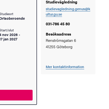
Studievägledning
studievagledning.genus@k
Studieort
ultur.gu.se
Ortsoberoende
031-786 45 80
Start/slut
Besöksadress
4 nov 2026
-
17 jan 2027
Renströmsgatan 6
41255 Göteborg
Mer kontaktinformation